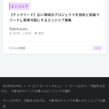
エンジニア
【テックリード】広い領域のプロジェクトを技術と知識で
リードし実現可能にするエンジニア募集
Fabrica.inc.
800万
~
1500万
東京
スキル未登録
0
>
>
MOREWORKS
クリエイターインタビュー
チームを作り、可能性を広
げる。 十数年のキャリアを積んだエンジニアの選択
チームを作り、可能性を広げる。 十数年のキャリアを積んだエンジニアの選
択