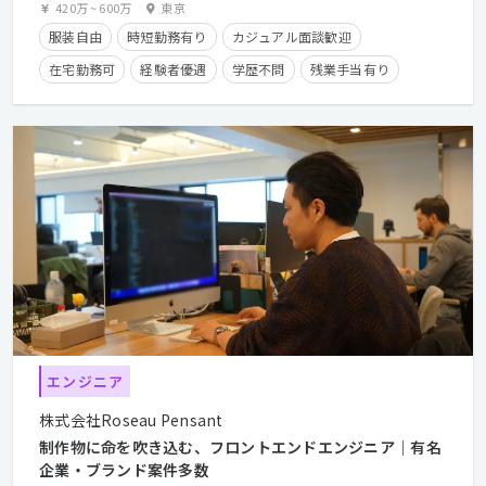
420万
~
600万
東京
服装自由
時短勤務有り
カジュアル面談歓迎
在宅勤務可
経験者優遇
学歴不問
残業手当有り
住宅手当有り
長期休暇有り
産休・育休実績有り
クライアントとの直接取引多数
副業OK
エンジニア
株式会社Roseau Pensant
制作物に命を吹き込む、フロントエンドエンジニア｜有名
企業・ブランド案件多数