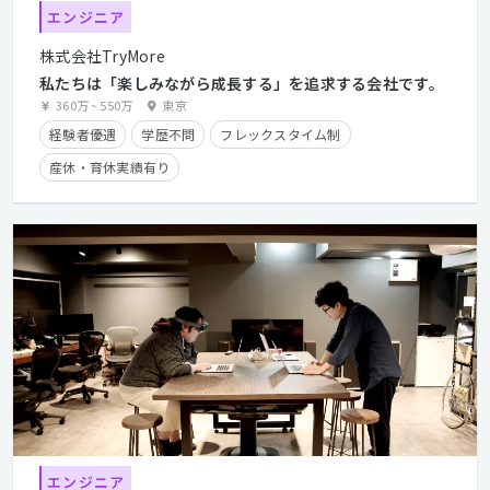
エンジニア
株式会社TryMore
私たちは「楽しみながら成長する」を追求する会社です。
360万
~
550万
東京
経験者優遇
学歴不問
フレックスタイム制
産休・育休実績有り
エンジニア