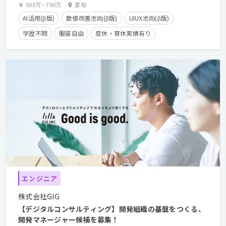
500万
~
700万
愛知
AI活用(β版)
数値改善志向(β版)
UIUX志向(β版)
学歴不問
服装自由
産休・育休実績有り
年間休日125日以上
長期休暇有り
在宅勤務可
経験者優遇
カジュアル面談歓迎
クライアントとの直接取引多数
エンジニア
株式会社GIG
【デジタルコンサルティング】開発組織の基盤をつくる、
開発マネージャー候補を募集！