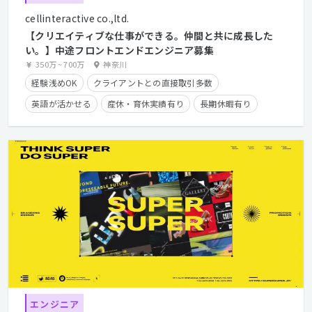
cellinteractive co.,ltd.
【クリエイティブな仕事ができる。仲間と共に成長した
い。】中途フロントエンドエンジニア募集
350万
~
700万
神奈川
経験浅めOK
クライアントとの直接取引多数
英語が活かせる
産休・育休実績有り
長期休暇有り
時短勤務有り
学歴不問
経験者優遇
第二新卒歓迎
エンジニア