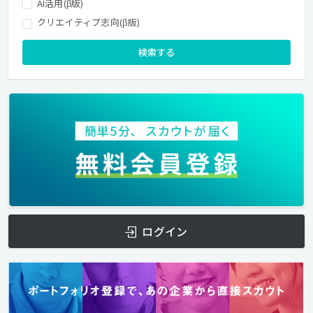
AI活用(β版)
クリエイティブ志向(β版)
検索する
ログイン