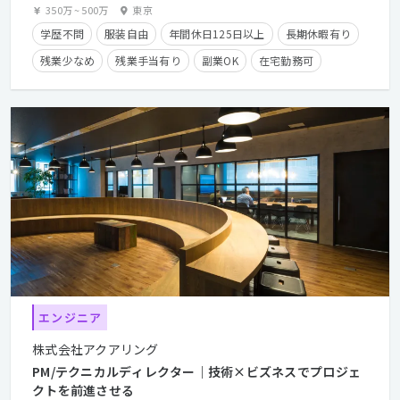
350万
~
500万
東京
学歴不問
服装自由
年間休日125日以上
長期休暇有り
残業少なめ
残業手当有り
副業OK
在宅勤務可
経験者優遇
カジュアル面談歓迎
クライアントとの直接取引多数
エンジニア
株式会社アクアリング
PM/テクニカルディレクター｜技術×ビズネスでプロジェ
クトを前進させる