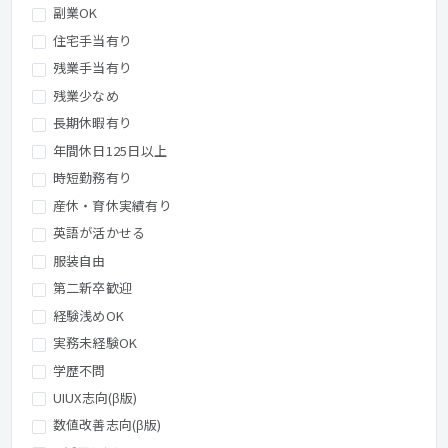
副業OK
住宅手当有り
残業手当有り
残業少なめ
長期休暇有り
年間休日125日以上
時短勤務有り
産休・育休実績有り
英語が活かせる
服装自由
第二新卒歓迎
経験浅めOK
実務未経験OK
学歴不問
UIUX志向(β版)
数値改善志向(β版)