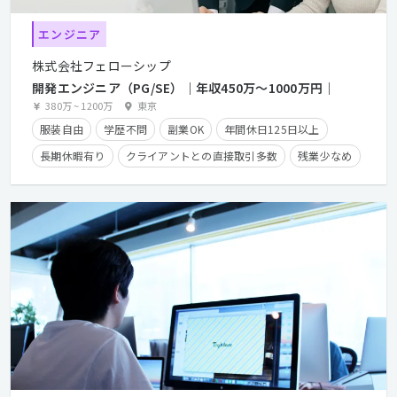
エンジニア
株式会社フェローシップ
開発エンジニア（PG/SE）｜年収450万〜1000万円｜
380万
~
1200万
東京
服装自由
学歴不問
副業OK
年間休日125日以上
長期休暇有り
クライアントとの直接取引多数
残業少なめ
経験者優遇
残業手当有り
在宅勤務可