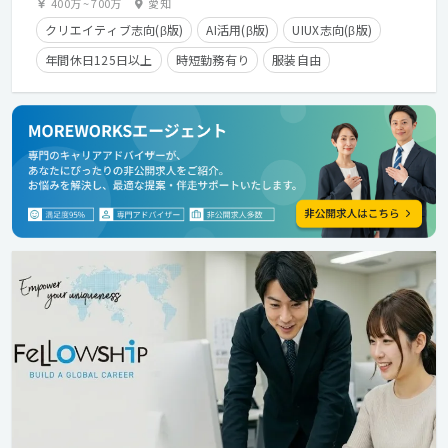
400万
~
700万
愛知
クリエイティブ志向(β版)
AI活用(β版)
UIUX志向(β版)
年間休日125日以上
時短勤務有り
服装自由
カジュアル面談歓迎
クライアントとの直接取引多数
産休・育休実績有り
長期休暇有り
在宅勤務可
学歴不問
経験者優遇