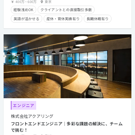
400万
~
600万
東京
経験浅めOK
クライアントとの直接取引多数
英語が活かせる
産休・育休実績有り
長期休暇有り
住宅手当有り
学歴不問
経験者優遇
第二新卒歓迎
エンジニア
株式会社アクアリング
フロントエンドエンジニア｜多彩な課題の解決に、チーム
で挑む！