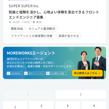
SUPER SUPER Inc.
知識と経験を活かし、心地よい体験を演出できるフロント
エンドエンジニア募集
350万
~
700万
東京
服装自由
カジュアル面談歓迎
クライアントとの直接取引多数
英語が活かせる
長期休暇有り
残業手当有り
在宅勤務可
フレックスタイム制
学歴不問
経験者優遇
2
3
4
1