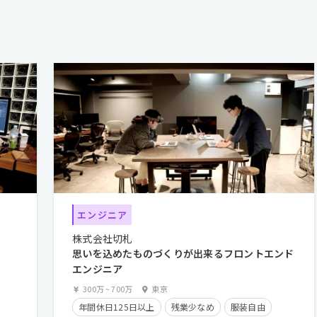
エンジニア
株式会社切札
思いを込めたものづくりが出来るフロントエンド
エンジニア
300万
~
700万
東京
年間休日125日以上
残業少なめ
服装自由