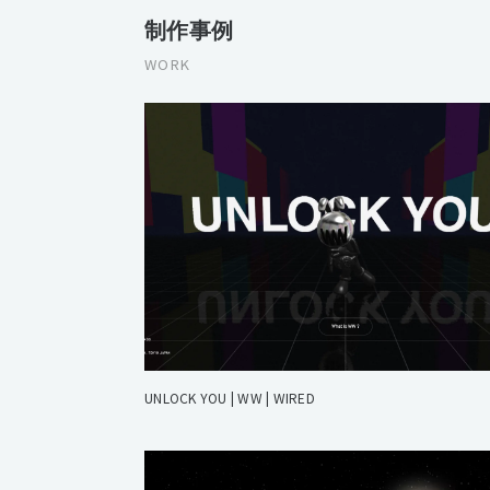
制作事例
WORK
UNLOCK YOU | WW | WIRED