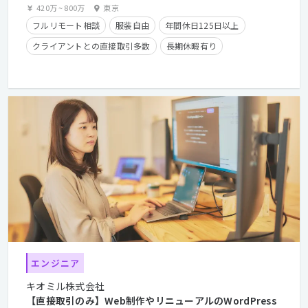
420万
~
800万
東京
フルリモート相談
服装自由
年間休日125日以上
クライアントとの直接取引多数
長期休暇有り
在宅勤務可
学歴不問
経験者優遇
エンジニア
キオミル株式会社
【直接取引のみ】Web制作やリニューアルのWordPress