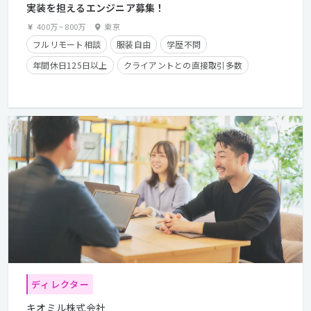
実装を担えるエンジニア募集！
400万
~
800万
東京
フルリモート相談
服装自由
学歴不問
年間休日125日以上
クライアントとの直接取引多数
カジュアル面談歓迎
経験者優遇
在宅勤務可
ディレクター
キオミル株式会社