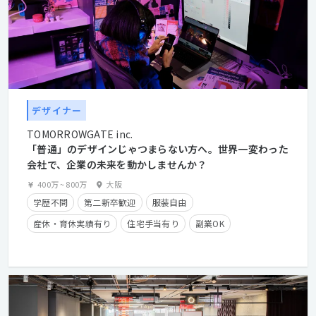
デザイナー
TOMORROWGATE inc.
「普通」のデザインじゃつまらない方へ。世界一変わった
会社で、企業の未来を動かしませんか？
400万
~
800万
大阪
学歴不問
第二新卒歓迎
服装自由
産休・育休実績有り
住宅手当有り
副業OK
フレックスタイム制
経験者優遇
クライアントとの直接取引多数