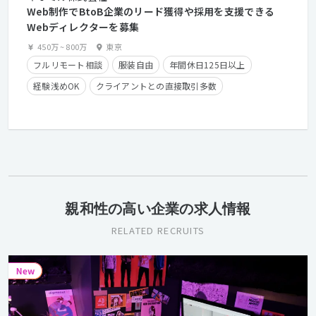
Web制作でBtoB企業のリード獲得や採用を支援できる
Webディレクターを募集
450万
~
800万
東京
フルリモート相談
服装自由
年間休日125日以上
経験浅めOK
クライアントとの直接取引多数
長期休暇有り
在宅勤務可
学歴不問
経験者優遇
親和性の高い企業の求人情報
RELATED RECRUITS