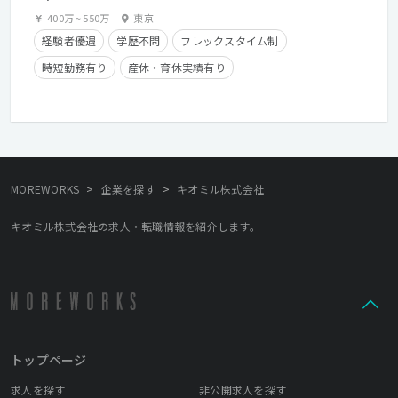
400万
~
550万
東京
経験者優遇
学歴不問
フレックスタイム制
時短勤務有り
産休・育休実績有り
クライアントとの直接取引多数
在宅勤務可
>
>
MOREWORKS
企業を探す
キオミル株式会社
キオミル株式会社の求人・転職情報を紹介します。
トップページ
求人を探す
非公開求人を探す