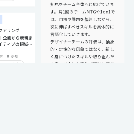
知見をチーム全体へと広げていま
す。月1回のチームMTGや1on1で
実績有り
は、目標や課題を整理しながら、
ー
り
次に伸ばすべきスキルを具体的に
クアリング
り
言語化していきます。
｜企画から表現ま
デザイナーチームの評価は、抽象
り
イティブの領域を
的・定性的な印象ではなく、新し
学歴不問
く身につけたスキルや取り組んだ
0万
愛知
内容、対応した案件が明確に評価
ブ志向(β版)
へ反映される仕組みになってお
り、「やったらやった分だけ返っ
(β版)
てくる」評価制度があることで、
版)
努力の方向性を見失うことなく成
り
長を積み重ねていくことができま
す。
5日以上
また、デザイナーチーム全体で取
今すぐ無料登録
り組む国際アワードへの挑戦や、
面談歓迎
全社での案件共有の仕組み、少し