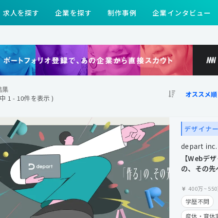
求人を探す
企業を探す
制作事例
企業インタビュー
結果
件中 1 - 10件を表示 )
デザイナ
depart inc.
【Webデ
の、その先
語化し、コ
エイターへ
400万
~
55
学歴不問
産休・育休