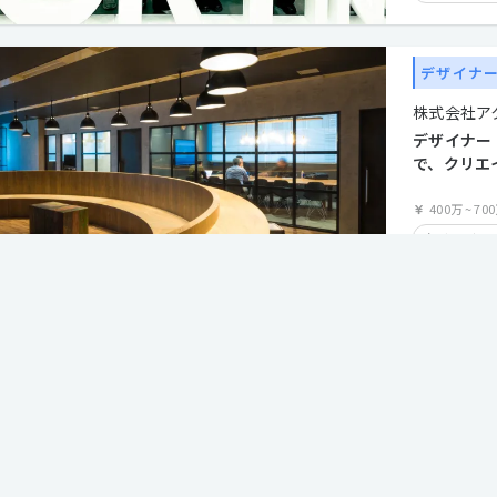
上場企業
産休・育休
デザイナ
長期休暇有
株式会社ア
残業手当有
デザイナー
時短勤務有
で、クリエ
拡大
在宅勤務可
400万
~
70
経験者優遇
クリエイティ
AI活用(β版)
数値改善志向
UIUX志向(β
時短勤務有
年間休日12
機能
服装自由
カジュアル
利な専用機能を用意しています。