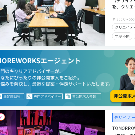
【デザイナ
クライアン
を、クリエ
る
300万
~
55
クリエイティ
学歴不問
第二新卒歓
残業少なめ
在宅勤務可
クライアン
デザイナ
TOMORROW