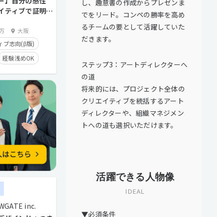
ー】自分の感性
し、趣意書の作成からプレゼンま
トとの直接取引多数
イティブで証明す
でをリード。コンペの勝率を高め
るチームの要として活躍していた
0万
大阪
だきます。
ブ志向(β版)
経験浅めOK
ステップ3：アートディレクターへ
迎
服装自由
の道
残業手当有り
将来的には、プロジェクト全体の
クリエイティブを統括するアート
経験者優遇
ディレクターや、組織マネジメン
トとの直接取引多数
トへの道も選択いただけます。
活躍できる人物像
ー
IDEAL
GATE inc.
▼必須条件