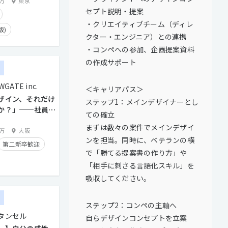
歓迎
0万
東京
セプト説明・提案
・クリエイティブチーム（ディレ
版)
クター・エンジニア）との連携
服装自由
・コンペへの参加、企画提案資料
の作成サポート
ー
GATE inc.
＜キャリアパス＞
ザイン、それだけ
ステップ1：メインデザイナーとし
か？」──社員の
ての確立
藤と成長ストーリ
まずは数々の案件でメインデザイ
。
0万
大阪
ンを担当。同時に、ベテランの横
第二新卒歓迎
で「勝てる提案書の作り方」や
「相手に刺さる言語化スキル」を
実績有り
吸収してください。
り
副業OK
ー
ステップ2：コンペの主軸へ
タイム制
タンセル
自らデザインコンセプトを立案