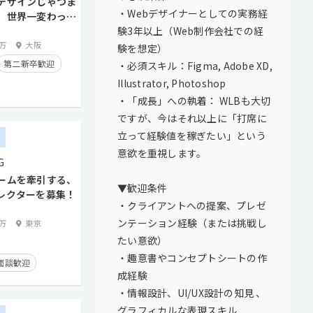
デザインじゃつま
・Webデザイナーとしての実務経
。世界一変わった
業の未来を動かし
験3年以上（Web制作会社での経
0万
大阪
験を想定）
第二新卒歓迎
・必須スキル：Figma, Adobe XD,
Illustrator, Photoshop
・「成長」への執着： WLBも大切
実績有り
ですが、今はそれ以上に「打席に
り
副業OK
立って経験値を稼ぎたい」という
ー
タイム制
意欲を重視します。
G
ームを牽引する、
▼歓迎条件
トとの直接取引多数
レクターを募集！
・クライアントへの提案、プレゼ
ンテーション経験（または挑戦し
0万
東京
たい意欲）
・趣意書やコンセプトシートの作
面談歓迎
成経験
り
在宅勤務可
・情報設計、UI/UX設計の知見 、
学歴不問
グラフィカルな表現スキル