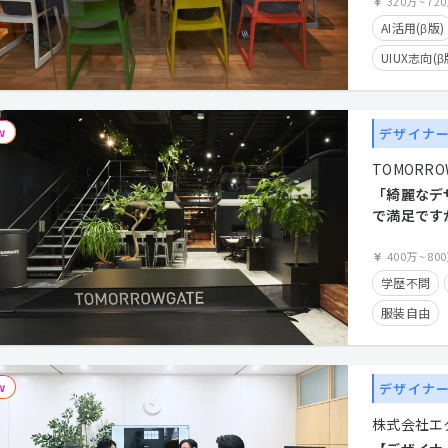
集｜AI活用
320万
~
72
AI活用(β版)
UIUX志向(β
学歴不問
在宅勤務可
デザイナ
TOMORROW
「綺麗なデ
で満足です
リアルな葛
ー、公開中
400万
~
80
学歴不問
服装自由
産休・育休
住宅手当有
デザイナ
フレックス
株式会社エ
経験者優遇