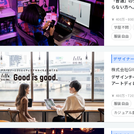
「普通」の
らない方へ
会社で、企
ませんか？
400万
~
80
学歴不問
服装自由
産休・育休
住宅手当有
デザイナ
フレックス
株式会社GI
経験者優遇
デザインチ
クライアン
アートディ
480万
~
72
服装自由
カジュアル
時短勤務有
経験者優遇