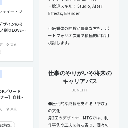
ー
り
住宅手当有り
・歓迎スキル： Studio, After
ンティー・フ
Effects, Blender
り
実績有り
デザインのそ
※紙媒体の経験が豊富な方も、ポ
ノ創りLOVEな
トとの直接取引多数
ートフォリオ次第で積極的に採用
募集！
検討します。
0万
東京
仕事のやりがいや将来の
ー
キャリアパス
BENEFIT
OK／リード
イナー】自社サ
ザインリード
●圧倒的な成長を支える「学び」
0万
東京
の文化
月2回のデザイナーMTGでは、制
作事例や工夫を持ち寄り、個々の
面談歓迎