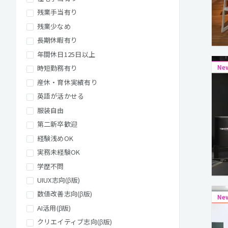
残業手当有り
残業少なめ
長期休暇有り
年間休日125日以上
時短勤務有り
産休・育休実績有り
英語が活かせる
服装自由
第二新卒歓迎
経験浅めOK
実務未経験OK
学歴不問
UIUX志向(β版)
数値改善志向(β版)
AI活用(β版)
クリエイティブ志向(β版)