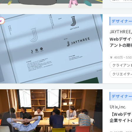
残業手当有
フレックス
デザイナ
在宅勤務可
JAYTHREE, 
クライアン
Webデザ
アントの期
こだわろう
400万
~
55
クライアン
クリエイティ
UIUX志向(β
服装自由
デザイナ
年間休日12
Utix,inc.
フレックス
【Webデ
在宅勤務可
企業サイトの
設計を担う
カジュアル