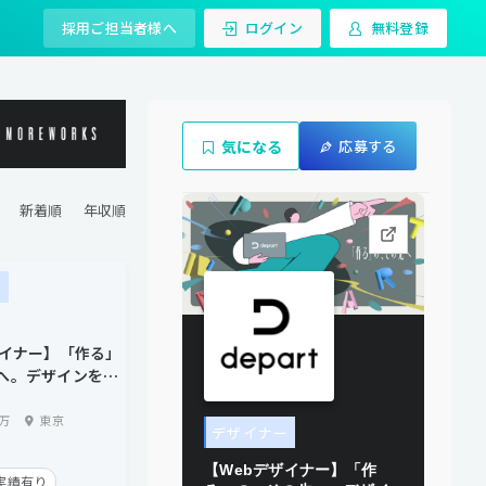
採用ご担当者様へ
ログイン
無料登録
気になる
応募する
ー
ザイナー】「作る」
へ。デザインを言
ンペで勝てるクリ
0万
東京
デザイナー
【Webデザイナー】「作
実績有り