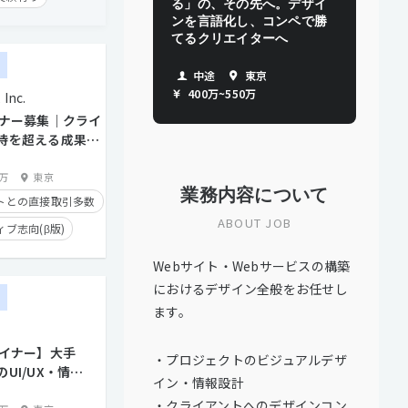
る」の、その先へ。デザイ
ンを言語化し、コンペで勝
り
てるクリエイターへ
タイム制
ー
中途
東京
経験者優遇
400万
~
550万
Inc.
トとの直接取引多数
イナー募集｜クライ
待を超える成果に
！
0万
東京
業務内容について
トとの直接取引多数
ABOUT JOB
ブ志向(β版)
版)
学歴不問
Webサイト・Webサービスの構築
におけるデザイン全般をお任せし
ー
ます。
5日以上
タイム制
ザイナー】大手
・プロジェクトのビジュアルデザ
経験者優遇
UI/UX・情報
イン・情報設計
デザイナー募
面談歓迎
・クライアントへのデザインコン