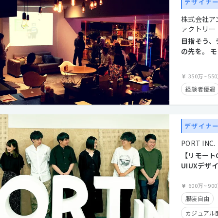
デザイナ
残業手当有
株式会社ア
長期休暇有
ァクトリー
産休・育休
目指そう、
の先を。 モ
クライアン
デザイナー
副業OK
350万
~
55
経験者優遇
デザイナ
PORT INC.
【リモート
UIUXデザ
ービスのデ
をお任せ
600万
~
90
服装自由
カジュアル