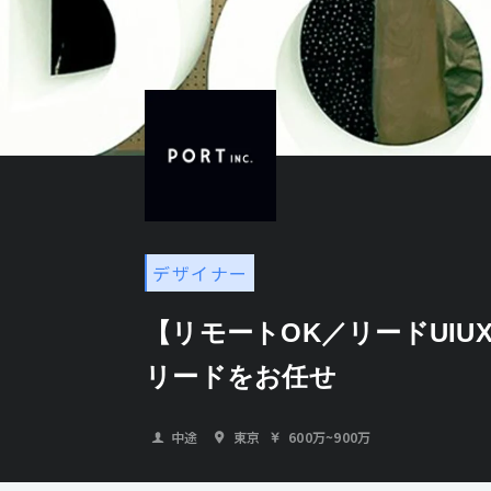
デザイナー
【リモートOK／リードUI
リードをお任せ
中途
東京
600万
~
900万