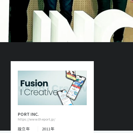
PORT INC.
https://www.theport.jp/
設立年
2011年