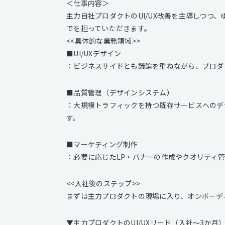
＜仕事内容＞
主力自社プロダクトのUI/UX改善を主導しつつ
でを担っていただきます。
<<具体的な業務領域>>
■UI/UXデザイン
：ビジネスサイドとも議論を重ねながら、プロダク
■品質管理（デザインシステム）
：大規模トラフィックを持つ既存サービスへのデ
す。
■マーケティング制作
：必要に応じたLP・バナーの作成やクオリティ
<<入社後のステップ>>
まずは主力プロダクトの現場に入り、オンボーデ
▼主力プロダクトのUI/UXリード（入社〜3か月