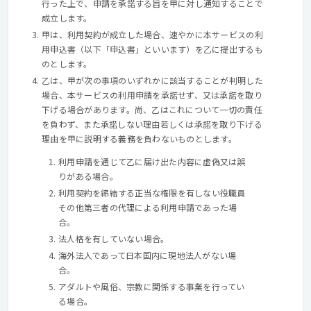
行った上で、申請を承諾する旨を甲に対し通知することで
成立します。
甲は、利用契約が成立した場合、速やかに本サービスの利
用申込書（以下「申込書」といいます）を乙に提出するも
のとします。
乙は、甲が次の事項のいずれかに該当することが判明した
場合、本サービスの利用申請を承諾せず、又は承諾を取り
下げる場合があります。尚、乙はこれについて一切の責任
を負わず、また承諾しない理由若しくは承諾を取り下げる
理由を甲に説明する義務を負わないものとします。
利用申請を通じて乙に届け出た内容に虚偽又は誤
りがある場合。
利用契約を締結する正当な権限を有しない役職員
その他第三者の代理による利用申請であった場
合。
法人格を有していない場合。
海外法人であって日本国内に現地法人がない場
合。
アダルトや風俗、宗教に関係する事業を行ってい
る場合。