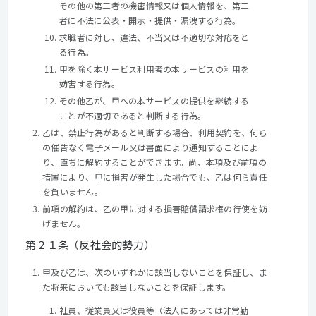
その他の第三者の機密情報又は個人情報を、第三
者に不法に公表・開示・提供・漏洩する行為。
求職者に対し、違法、不当又は不適切な対応をと
る行為｡
甲を除く本サービス利用者の本サービスの利用を
妨害する行為。
その他乙が、甲への本サービスの提供を継続する
ことが不適切であると判断する行為。
乙は、禁止行為があると判断する場合、利用契約を、何ら
の催告なく電子メール又は書面により通知することによ
り、直ちに解約することができます。尚、本項及び前項の
措置により、甲に損害が発生した場合でも、乙は何ら責任
を負いません｡
前項の解約は、乙の甲に対する損害賠償請求権の行使を妨
げません。
第２１条（反社会的勢力）
甲及び乙は、次のいずれかに該当しないことを保証し、ま
た将来においても該当しないことを保証します。
社員、従業員又は役員等（法人にあっては非常勤