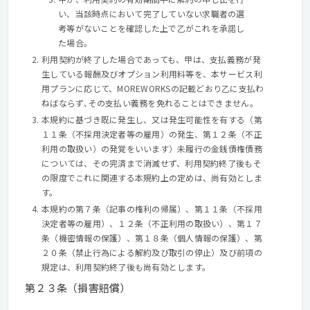
い、当該時点において完了していない求職者の選
考等がないことを確認した上で乙がこれを承諾し
た場合。
利用契約が終了した場合であっても、甲は、支払義務が発
生している報酬及びオプション利用料等を、本サービス利
用プランに応じて、MOREWORKSの記載どおり乙に支払わ
ねばならず､その支払い義務を免れることはできません。
本規約に基づき既に発生し、又は発生可能性を有する（第
１１条（不採用決定者等の雇用）の発生、第１２条（不正
利用の取扱い）の発覚をいいます）未履行の金銭債権債務
については、その完済まで消滅せず、利用契約終了後もそ
の限度でこれに関連する本規約上の定めは、尚有効としま
す。
本規約の第７条（記事の権利の帰属）、第１１条（不採用
決定者等の雇用）、１２条（不正利用の取扱い）、第１７
条（機密情報の保護）、第１８条（個人情報の保護）、第
２０条（禁止行為による解約及び取引の停止）及び前項の
規定は、利用契約終了後も尚有効とします。
第２３条（損害賠償）