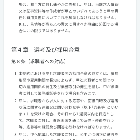
場合、相手方に対し速やかに告知し、甲は、当該求人情報
又は記事資料等の作成者が甲乙のいずれであろうと甲の責
任と費用負担においてこれを解決しなければなりません。
但し、苦情等が専ら乙の責めに帰すべき事由に起因する場
合はこの限りではありません。
第４章 選考及び採用合意
第８条（求職者への対応）
本規約における甲と求職者間の採用合意の成立とは、雇用
形態や雇用期間の長短によらず、甲と求職者との間での一
切の雇用関係の発生及び業務取引の発生を指し、甲が求職
者に対して業務委託等を行う場合も含みます。
甲は、求職者から求人に対する応募や、面接日時及び選考
状況に関する連絡又は問い合わせ等（以下｢応募等｣といい
ます）を受けた場合、その日から1 週間以内を目途とし
て、求職者に対し、管理画面を通じて返信・連絡を行う
等、応募等の確認及び回答を行わなければなりません。
甲は、甲へ応募した求職者に対し、公平かつ適正に選考を