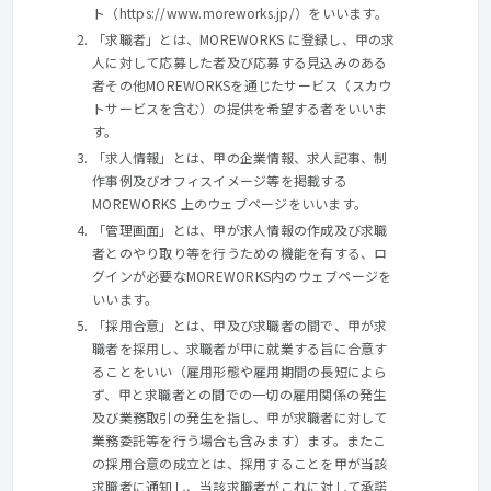
ト（https://www.moreworks.jp/）をいいます。
「求職者」とは、MOREWORKS に登録し、甲の求
人に対して応募した者及び応募する見込みのある
者その他MOREWORKSを通じたサービス（スカウ
トサービスを含む）の提供を希望する者をいいま
す。
「求人情報」とは、甲の企業情報、求人記事、制
作事例及びオフィスイメージ等を掲載する
MOREWORKS 上のウェブページをいいます。
「管理画面」とは、甲が求人情報の作成及び求職
者とのやり取り等を行うための機能を有する、ロ
グインが必要なMOREWORKS内のウェブページを
いいます。
「採用合意」とは、甲及び求職者の間で、甲が求
職者を採用し、求職者が甲に就業する旨に合意す
ることをいい（雇用形態や雇用期間の長短によら
ず、甲と求職者との間での一切の雇用関係の発生
及び業務取引の発生を指し、甲が求職者に対して
業務委託等を行う場合も含みます）ます。またこ
の採用合意の成立とは、採用することを甲が当該
求職者に通知し、当該求職者がこれに対して承諾