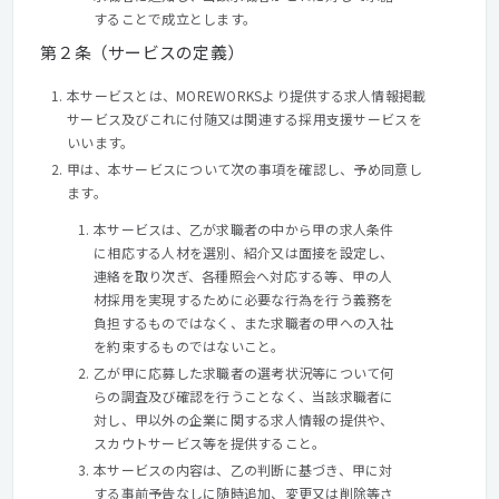
することで成立とします。
第２条（サービスの定義）
本サービスとは、MOREWORKSより提供する求人情報掲載
サービス及びこれに付随又は関連する採用支援サービスを
いいます。
甲は、本サービスについて次の事項を確認し、予め同意し
ます。
本サービスは、乙が求職者の中から甲の求人条件
に相応する人材を選別、紹介又は面接を設定し、
連絡を取り次ぎ、各種照会へ対応する等、甲の人
材採用を実現するために必要な行為を行う義務を
負担するものではなく、また求職者の甲への入社
を約束するものではないこと。
乙が甲に応募した求職者の選考状況等について何
らの調査及び確認を行うことなく、当該求職者に
対し、甲以外の企業に関する求人情報の提供や、
スカウトサービス等を提供すること。
本サービスの内容は、乙の判断に基づき、甲に対
する事前予告なしに随時追加、変更又は削除等さ