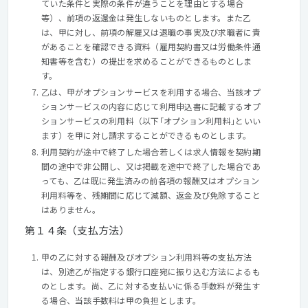
ていた条件と実際の条件が違うことを理由とする場合
等）、前項の返還金は発生しないものとします。また乙
は、甲に対し、前項の解雇又は退職の事実及び求職者に責
があることを確認できる資料（雇用契約書又は労働条件通
知書等を含む）の提出を求めることができるものとしま
す。
乙は、甲がオプションサービスを利用する場合、当該オプ
ションサービスの内容に応じて利用申込書に記載するオプ
ションサービスの利用料（以下｢オプション利用料｣といい
ます）を甲に対し請求することができるものとします。
利用契約が途中で終了した場合若しくは求人情報を契約期
間の途中で非公開し、又は掲載を途中で終了した場合であ
っても、乙は既に発生済みの前各項の報酬又はオプション
利用料等を、残期間に応じて減額、返金及び免除すること
はありません。
第１４条（支払方法）
甲の乙に対する報酬及びオプション利用料等の支払方法
は、別途乙が指定する銀行口座宛に振り込む方法によるも
のとします。尚、乙に対する支払いに係る手数料が発生す
る場合、当該手数料は甲の負担とします。