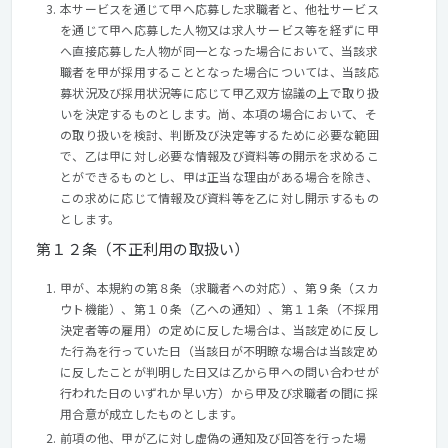
本サービスを通じて甲へ応募した求職者と、他社サービス
を通じて甲へ応募した人物又は求人サービス等を経ずに甲
へ直接応募した人物が同一となった場合において、当該求
職者を甲が採用することとなった場合については、当該応
募状況及び採用状況等に応じて甲乙双方協議の上で取り扱
いを決定するものとします。尚、本項の場合において、そ
の取り扱いを検討、判断及び決定等するために必要な範囲
で、乙は甲に対し必要な情報及び資料等の開示を求めるこ
とができるものとし、甲は正当な理由がある場合を除き、
この求めに応じて情報及び資料等を乙に対し開示するもの
とします。
第１２条（不正利用の取扱い）
甲が、本規約の第８条（求職者への対応）、第９条（スカ
ウト機能）、第１０条（乙への通知）、第１１条（不採用
決定者等の雇用）の定めに反した場合は、当該定めに反し
た行為を行っていた日（当該日が不明瞭な場合は当該定め
に反したことが判明した日又は乙から甲への問い合わせが
行われた日のいずれか早い方）から甲及び求職者の間に採
用合意が成立したものとします。
前項の他、甲が乙に対し虚偽の通知及び回答を行った場