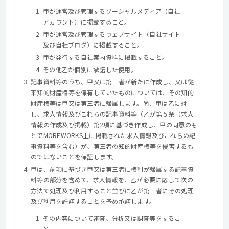
甲が運営及び管理するソーシャルメディア（自社
アカウント）に掲載すること。
甲が運営及び管理するウェブサイト（自社サイト
及び自社ブログ）に掲載すること。
甲が発行する自社案内資料に掲載すること。
その他乙が個別に承諾した使用。
記事資料等のうち、甲又は第三者が新たに作成し、又は従
来知的財産権等を保有していたものについては、その知的
財産権等は甲又は第三者に帰属します。尚、甲は乙に対
し、求人情報及びこれらの記事資料等（乙が第５条（求人
情報の作成及び掲載）第2項に基づき作成し、甲の同意のも
とでMOREWORKS上に掲載された求人情報及びこれらの記
事資料等を含む）が、第三者の知的財産権等を侵害するも
のではないことを保証します。
甲は、前項に基づき甲又は第三者に権利が帰属する記事資
料等の部分を含めて、求人情報を、乙が必要に応じて次の
方法で処理及び利用すること並びに乙が第三者にその処理
及び利用を許諾することを予め承諾します。
その内容について審査、分析又は調査等をするこ
と。