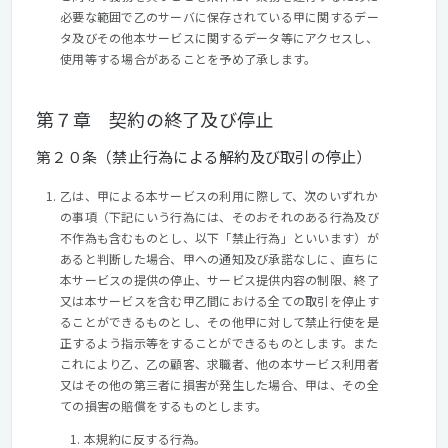
必要な範囲で乙のサーバに保存されている甲に関するデー
タ及びその他本サービスに関するデータ等にアクセスし、
使用等する場合があることを予め了承します。
第７章 契約の終了及び停止
第２０条（禁止行為による解約及び取引の停止）
乙は、甲による本サービスの利用に際して、次のいずれか
の事項（下記にいう行為には、そのおそれのある行為及び
不作為も含むものとし、以下「禁止行為」といいます）が
あると判断した場合、甲への通知及び承諾なしに、直ちに
本サービスの提供の停止、サービス提供内容の制限、終了
又は本サービスを含む甲乙間における全ての取引を停止す
ることができるものとし、その他甲に対して禁止行使を是
正するよう指示等をすることができるものとします。また
これにより乙、乙の顧客、求職者、他の本サービス利用者
又はその他の第三者に損害が発生した場合、甲は、その全
ての損害の賠償をするものとします。
本規約に反する行為。