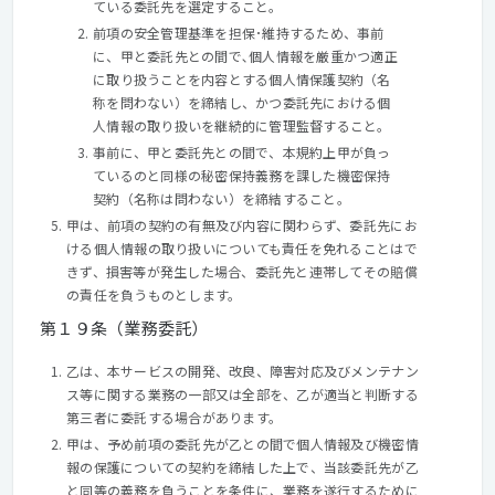
ている委託先を選定すること。
前項の安全管理基準を担保･維持するため、事前
に、甲と委託先との間で､個人情報を厳重かつ適正
に取り扱うことを内容とする個人情保護契約（名
称を問わない）を締結し、かつ委託先における個
人情報の取り扱いを継続的に管理監督すること。
事前に、甲と委託先との間で、本規約上甲が負っ
ているのと同様の秘密保持義務を課した機密保持
契約（名称は問わない）を締結すること。
甲は、前項の契約の有無及び内容に関わらず、委託先にお
ける個人情報の取り扱いについても責任を免れることはで
きず、損害等が発生した場合、委託先と連帯してその賠償
の責任を負うものとします。
第１９条（業務委託）
乙は、本サービスの開発、改良、障害対応及びメンテナン
ス等に関する業務の一部又は全部を、乙が適当と判断する
第三者に委託する場合があります。
甲は、予め前項の委託先が乙との間で個人情報及び機密情
報の保護についての契約を締結した上で、当該委託先が乙
と同等の義務を負うことを条件に、業務を遂行するために