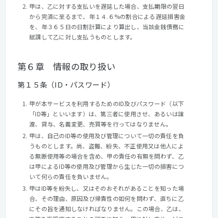
甲は、乙に対する支払いを遅延した場合、支払期限の翌日
から完済に至るまで、年１４.６%の割合による遅延損害金
を、年３６５日の日割計算により算出し、当該金銭債務に
賦課して乙に対し支払うものとします。
第６章 情報の取り扱い
第１５条（ID・パスワード）
甲が本サービスを利用するためのID及びパスワード（以下
「ID等」といいます）は、第三者に使用させ、あるいは譲
渡、貸与、名義変更、売買等を行ってはなりません。
甲は、自己のID等の使用及び管理について一切の責任を負
うものとします。尚、盗難、紛失、不正使用又は他人によ
る無断使用等の場合を含め、甲の責任の有無を問わず、乙
は甲によるID等の使用及び管理から生じた一切の損害につ
いて何らの責任を負いません。
甲はID等を紛失し、又はそのおそれがあることを知った場
合、その理由、原因及び帰責性の如何を問わず、直ちに乙
にその旨を通知しなければなりません。この場合、乙は、