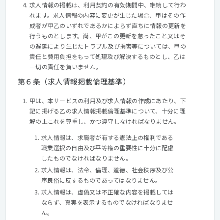
求人情報の掲載は、利用契約の有効期間中、継続して行わ
れます。求人情報の内容に変更が生じた場合、甲はその作
成者が甲乙のいずれであるかによらず直ちに情報の更新を
行うものとします。尚、甲がこの更新を怠ったこと又はそ
の遅延により生じたトラブル及び損害等については、甲の
責任と費用負担をもって処理及び解決するものとし、乙は
一切の責任を負いません。
第６条（求人情報掲載倫理基準）
甲は、本サービスの利用及び求人情報の作成にあたり、下
記に掲げる乙の求人情報掲載倫理基準について、十分に理
解の上これを尊重し、かつ遵守しなければなりません。
求人情報は、求職者が有する憲法上の権利である
職業選択の自由及び平等権の重要性に十分に配慮
したものでなければなりません。
求人情報は、法令、倫理、道徳、社会秩序及び公
序良俗に反するものであってはなりません。
求人情報は、虚偽又は不正確な内容を掲載しては
ならず、真実を表示するものでなければなりませ
ん。