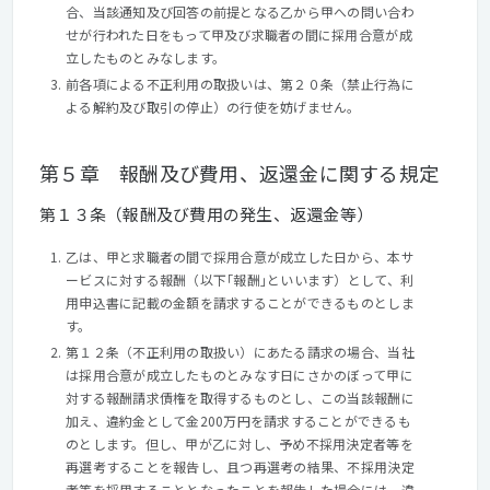
合、当該通知及び回答の前提となる乙から甲への問い合わ
せが行われた日をもって甲及び求職者の間に採用合意が成
立したものとみなします。
前各項による不正利用の取扱いは、第２０条（禁止行為に
よる解約及び取引の停止）の行使を妨げません。
第５章 報酬及び費用、返還金に関する規定
第１３条（報酬及び費用の発生、返還金等）
乙は、甲と求職者の間で採用合意が成立した日から、本サ
ービスに対する報酬（以下｢報酬｣といいます）として、利
用申込書に記載の金額を請求することができるものとしま
す。
第１２条（不正利用の取扱い）にあたる請求の場合、当社
は採用合意が成立したものとみなす日にさかのぼって甲に
対する報酬請求債権を取得するものとし、この当該報酬に
加え、違約金として金200万円を請求することができるも
のとします。但し、甲が乙に対し、予め不採用決定者等を
再選考することを報告し、且つ再選考の結果、不採用決定
者等を採用することとなったことを報告した場合には、違