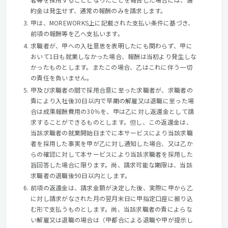
約金は発生せず、通常の報酬のみを請求します。
甲は、MOREWORKS上に記載された支払い条件に基づき、
前項の報酬等を乙へ支払います。
求職者が、甲への入社意思を表明したにも関わらず、甲に
おいて1日も就業しなかった場合、報酬は当初より発生しな
かったものとします。またこの場合、乙はこれに伴う一切
の責任を負いません。
甲及び求職者の間で採用合意に至った求職者が、求職者の
責により入社後30日以内で早期の解雇又は退職に至った場
合は成果報酬費用の30％を、甲は乙に対し返還金として請
求することができるものとします。但し、この返還金は、
当該求職者の就業開始日までに本サービスにより当該求職
者を採用した事実を甲が乙に対し通知した場合、又は乙か
らの確認に対して本サービスにより当該求職者を採用した
旨回答した場合に限ります。尚、請求可能な期限は、当該
求職者の退職後90日以内とします。
前項の返還金は、請求金額が決定した後、実際に甲から乙
に対し請求がなされた月の翌月末日に甲指定口座に振り込
む形で支払うものとします。尚、当該求職者の責によらな
い解雇又は退職の場合は（甲都合による退職や甲が提示し