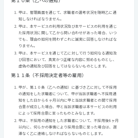
第１０条（乙への通知）
甲は、管理画面を通じて、求職者の選考状況を随時乙に通
知しなければなりません。
甲は、本サービスの利用状況及び本サービスの利用を通じ
た採用状況に関して乙から問い合わせがあった場合、いつ
でも、理由の如何を問わずこれに誠実に回答しなければな
りません。
甲は、本サービスを通じて乙に対して行う如何なる通知及
び回答において、真実かつ正確な内容に努めるものとし、
虚偽の通知及び回答をしてはならないものとします。
第１１条（不採用決定者等の雇用）
甲が、第１０条（乙への通知）に基づき乙に対して不採用
の通知をした求職者について、甲が当該求職者へ不採用通
知をした日から６ヶ月以内に甲と当該求職者との間で採用
合意が成立した場合、甲と当該求職者は本サービスの利用
によって採用合意に至ったものとみなします。
甲は、不採用の通知をした求職者について、不採用後6ヶ月
以内に、何らかの事情により採用合意に至った場合は、遅
滞なく乙に連絡しなければならないものとします。