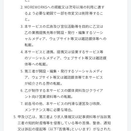
MOREWORKSへの掲載又は次号以降の利用に適す
るよう必要な範囲で一部を改変又は削除等するこ
と。
本サービスの広告及び宣伝活動等を目的に乙又は
乙の業務提携先等が開設・発行・編集するソーシ
ャルメディア、ウェブサイト等又は雑誌媒体等への
転載。
本サービスと連携、提携又は協業するサービス等
のソーシャルメディア、ウェブサイト等又は雑誌媒
体等への転載。
第三者が開設・編集・発行するソーシャルメディ
ア、ウェブサイト等又は雑誌媒体等で本サービス
が紹介される際の転載。
乙が制作する本サービスの媒体資料及びクライア
ント向け営業資料等への転載。
前各号の他、本サービスの円滑な運営及び改良、
メンテナンス等に必要な場合。
甲及び乙は、第三者より求人情報又は記事資料等が当該第
三者の知的財産権等を侵害している等の苦情、警告、通知
又は訴訟の提起等（以下｢苦情等｣といいます）がなされた