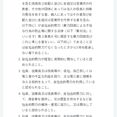
を含む役員及び支配人並びに支店又は営業所の代
表者、その他の団体にあっては法人の役員と同等
の責任を有する者、個人にあってはその者及び支
配人並びに支店又は営業所を代表する者を含み、
以下同じ）が反社会的勢力（暴力団員による不当
な行為の防止等に関する法律（以下「暴対法」と
いいます）第２条第６号に規定する暴力団員及び
これに準じる者をいい、以下同じ）であること又
は反社会的勢力でなくなったときから5年を経過し
ない者であること。
反社会的勢力が経営に実質的に関与していると認
められること。
社員、従業員又は役員等が、自社、自己若しくは
第三者の不正な利益を図り、又は第三者に損害を
与える目的をもって、反社会的勢力を利用している
と認められること。
社員、従業員又は役員等が、反社会的勢力に対し
て、資金等を提供し、又は便宜を供与するなど反
社会的勢力の維持・運営に協力し、又は関与して
いると認められること。
社員、従業員又は役員等が、反社会的勢力と社会