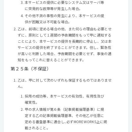
本サービスの提供に必要なシステム又はサーバ等
に突発的な故障等が発生した場合。
その他不測の事態の発生により、本サービスの提
供が困難又は不可能な場合。
乙は、前項に定める場合の他、また何らの理由も必要とせ
ずに、原則として１週間の予告期間をもって甲に通知する
ことにより、本サービスの提供を長期的に停止し、又は本
サービスの提供を終了することができます。但し、緊急性
が高いと判断した場合、予告期間を必要とせず、事後の通
知をもってこれに替えることができます。
第２５条（不保証）
乙は、甲に対して次のいずれも保証するものではありませ
ん。
採用の成功等、本サービスの有効性、有用性及び
確実性。
甲の求人情報が第６条（記事掲載倫理基準）に規
定する乙の記事掲載倫理基準、その他乙が任意に
定める審査基準に適合し､必ずMOREWORKS上に掲
載されること。