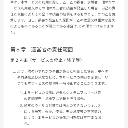
甲は、本サービスの利用に際し、乙、乙の顧客、求職者、他の本サ
ービス利用者又はその他の第三者に損害が発生した場合、自己の責
任と負担によりその全ての損害の賠償をするものとし、かつ乙を免
責します。但し、損害が発生した原因が、乙の故意又は重大な過失
によるものであることが明白である場合は､この限りではありませ
ん。
第８章 運営者の責任範囲
第２４条（サービスの停止・終了等）
乙は、次のいずれかの事由があると判断した場合、甲への
事前通知及び承諾なしに、本サービスの内容を変更し、い
つでも本サービスの提供を一時停止することができます。
本サービスの提供に必要なシステム又はサーバ等
の定期保守、点検又は更新を行う場合。
通常のウィルス対策では防止のできないウィルス
による被害、火災、停電、天災地変等の不可抗力
により、本サービスの提供が困難又は不可能な場
合。