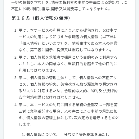
一切の情報を含む）を､情報の権利者の事前の書面による許諾なしに
不正に公表､利用､複写､開示又は漏洩等してはなりません。
第１８条（個人情報の保護）
甲は、本サービスの利用により乙から提供され、又は本サ
ービスの利用により知りえた求職者の個人情報（以下単に
「個人情報」といいます）を、情報主体である本人の同意
なく、第三者に開示、提供又は漏洩してはなりません。
甲は、個人情報を求職者の採用という目的のみに利用する
こととし、本人の同意なく、当該目的を超えて他の目的に
利用してはなりません。
甲は、個人情報の管理主体として、個人情報への不正アク
セス、個人情報の紛失、破壊改ざん及び漏洩等の想定され
るリスクに対応するため、合理的な人的、物的及び技術的
安全対策を講じなければなりません。
甲は、本サービスの利用に関する業務の全部又は一部を第
三者に業務委託する場合、乙の書面による事前の承諾に加
え、個人情報の管理主体として､次の定めを遵守するものと
します。
個人情報について、十分な安全管理基準を満たし