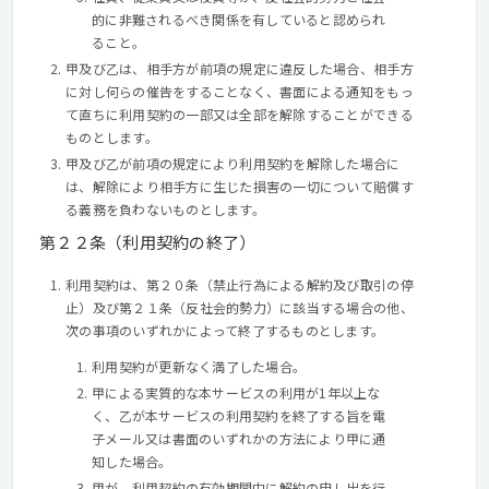
的に非難されるべき関係を有していると認められ
ること。
甲及び乙は、相手方が前項の規定に違反した場合、相手方
に対し何らの催告をすることなく、書面による通知をもっ
て直ちに利用契約の一部又は全部を解除することができる
ものとします。
甲及び乙が前項の規定により利用契約を解除した場合に
は、解除により相手方に生じた損害の一切について賠償す
る義務を負わないものとします。
第２２条（利用契約の終了）
利用契約は、第２０条（禁止行為による解約及び取引の停
止）及び第２１条（反社会的勢力）に該当する場合の他、
次の事項のいずれかによって終了するものとします。
利用契約が更新なく満了した場合。
甲による実質的な本サービスの利用が1年以上な
く、乙が本サービスの利用契約を終了する旨を電
子メール又は書面のいずれかの方法により甲に通
知した場合。
甲が、利用契約の有効期間中に解約の申し出を行