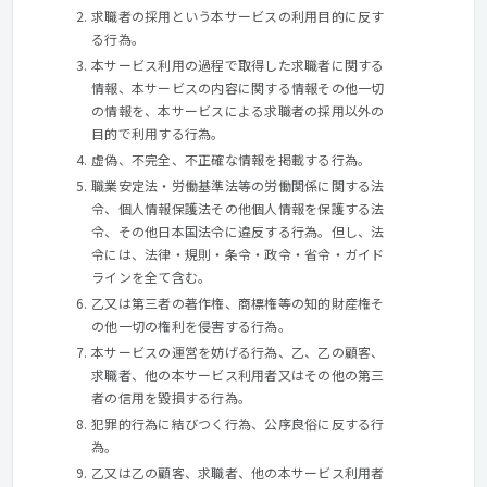
求職者の採用という本サービスの利用目的に反す
る行為。
本サービス利用の過程で取得した求職者に関する
情報、本サービスの内容に関する情報その他一切
の情報を、本サービスによる求職者の採用以外の
目的で利用する行為。
虚偽、不完全、不正確な情報を掲載する行為。
職業安定法・労働基準法等の労働関係に関する法
令、個人情報保護法その他個人情報を保護する法
令、その他日本国法令に違反する行為。但し、法
令には、法律・規則・条令・政令・省令・ガイド
ラインを全て含む。
乙又は第三者の著作権、商標権等の知的財産権そ
の他一切の権利を侵害する行為。
本サービスの運営を妨げる行為、乙、乙の顧客、
求職者、他の本サービス利用者又はその他の第三
者の信用を毀損する行為。
犯罪的行為に結びつく行為、公序良俗に反する行
為。
乙又は乙の顧客、求職者、他の本サービス利用者