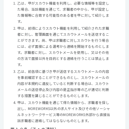
乙は、甲がスカウト機能を利用し、必要な情報等を設定し
た場合、当該機能を通じて、求職者の中から、甲が設定し
た情報等に合致する可能性のある者を甲に対して紹介しま
す。
甲は、前項によりスカウト機能を利用して紹介された求職
者に対し、管理画面を通じてスカウトメールを送信するこ
とができます。尚、甲は求職者に対しスカウトを行う場合
には、必ず面接による選考から連絡を開始するものとしま
す。求職者に対し、スカウトメールを使用し、又はその他
の方法で面接以外を目的とする連絡を行うことは禁止しま
す。
乙は、前各項に基づき甲が送信するスカウトメールの内容
を事前確認することができるものとし、スカウトメールの
内容が本規約に違反していると判断する場合は、スカウト
メールの送信停止及び内容の是正指示等の乙が適切と判断
する措置を講じることができるものとします。
甲は、スカウト機能を通じて得た情報から、求職者を探し
出し、MOREWORKS以外の求人サイト及びその他ソーシャ
ルネットワークサービス等のMOREWORKS外部から直接当
該求職者に連絡してはならないものとします。