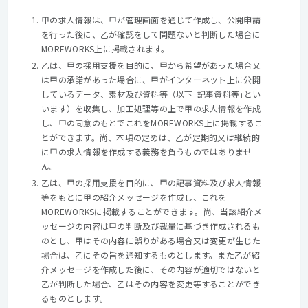
甲の求人情報は、甲が管理画面を通じて作成し、公開申請
を行った後に、乙が確認をして問題ないと判断した場合に
MOREWORKS上に掲載されます。
乙は、甲の採用支援を目的に、甲から希望があった場合又
は甲の承諾があった場合に、甲がインターネット上に公開
しているデータ、素材及び資料等（以下｢記事資料等｣とい
います）を収集し、加工処理等の上で甲の求人情報を作成
し、甲の同意のもとでこれをMOREWORKS上に掲載するこ
とができます。尚、本項の定めは、乙が定期的又は継続的
に甲の求人情報を作成する義務を負うものではありませ
ん。
乙は、甲の採用支援を目的に、甲の記事資料及び求人情報
等をもとに甲の紹介メッセージを作成し、これを
MOREWORKSに掲載することができます。尚、当該紹介メ
ッセージの内容は甲の判断及び裁量に基づき作成されるも
のとし、甲はその内容に誤りがある場合又は変更が生じた
場合は、乙にその旨を通知するものとします。また乙が紹
介メッセージを作成した後に、その内容が適切ではないと
乙が判断した場合、乙はその内容を変更等することができ
るものとします。