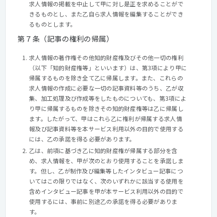
求人情報の掲載を中止して甲に対し是正を求めることがで
きるものとし、また乙自ら求人情報を編集することができ
るものとします。
第７条（記事の権利の帰属）
求人情報の著作権その他知的財産権及びその他一切の権利
（以下「知的財産権等」といいます）は、第3項により甲に
帰属するものを除き全て乙に帰属します。また、これらの
求人情報の作成に必要な一切の記事資料等のうち、乙が収
集、加工処理及び作成等をしたものについても、第3項によ
り甲に帰属するものを除きその知的財産権等は乙に帰属し
ます。したがって、甲はこれら乙に権利が帰属する求人情
報及び記事資料等を本サービス利用以外の目的で使用する
には、乙の承諾を得る必要があります。
乙は、前項に基づき乙に知的財産権が帰属する部分を含
め、求人情報を、甲が次のとおり使用することを承諾しま
す。但し、乙が制作及び編集等したインタビュー記事につ
いてはこの限りではなく、次のいずれかに該当する使用を
含めインタビュー記事を甲が本サービス利用以外の目的で
使用するには、事前に別途乙の承諾を得る必要がありま
す。