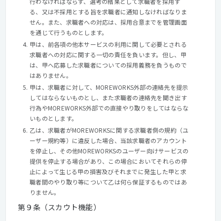
行わなければならず、選考の結果として求職者を採用す
る、又は不採用とする旨を求職者に通知しなければなりま
せん。また、求職者への対応は、採用合意までを管理画面
を通じて行うものとします。
甲は、前各項の他本サービスの利用に関して必要とされる
求職者への対応に関する一切の責任を負います。但し、甲
は、甲へ応募した求職者についての採用義務を負うもので
はありません。
甲は、求職者に対して、MOREWORKS外部の連絡先を提示
してはならないものとし、また求職者の連絡先を聞き出す
行為やMOREWORKS外部での直接やり取りをしてはならな
いものとします。
乙は、求職者がMOREWORKSに関する求職者側の規約（ユ
ーザー規約等）に違反した場合、当該求職者のアカウント
を停止し、その他MOREWORKSのユーザー向けサービスの
提供を停止する場合があり、この場合においてそれらの停
止によって生じる甲の損害及びそれまでに発生した甲と求
職者間のやり取り等について乙は何ら保証するものではあ
りません。
第９条（スカウト機能）