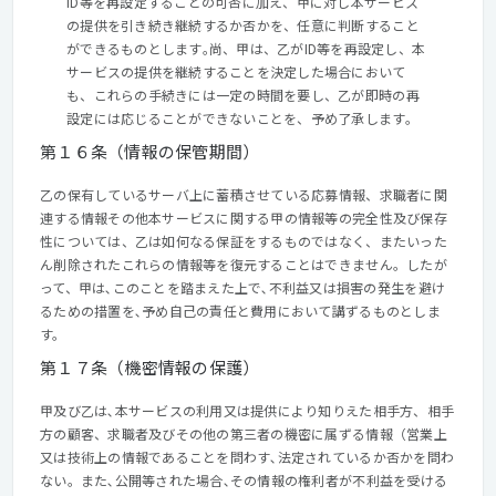
ID等を再設定することの可否に加え、甲に対し本サービス
の提供を引き続き継続するか否かを、任意に判断すること
ができるものとします｡尚、甲は、乙がID等を再設定し、本
サービスの提供を継続することを決定した場合において
も、これらの手続きには一定の時間を要し、乙が即時の再
設定には応じることができないことを、予め了承します。
第１６条（情報の保管期間）
乙の保有しているサーバ上に蓄積させている応募情報、求職者に関
連する情報その他本サービスに関する甲の情報等の完全性及び保存
性については、乙は如何なる保証をするものではなく、またいった
ん削除されたこれらの情報等を復元することはできません。したが
って、甲は､このことを踏まえた上で､不利益又は損害の発生を避け
るための措置を､予め自己の責任と費用において講ずるものとしま
す。
第１７条（機密情報の保護）
甲及び乙は､本サービスの利用又は提供により知りえた相手方、相手
方の顧客、求職者及びその他の第三者の機密に属ずる情報（営業上
又は技術上の情報であることを問わす､法定されているか否かを問わ
ない。また､公開等された場合､その情報の権利者が不利益を受ける