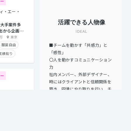
ター
経験者優遇
ティ・エー・
トとの直接取引多数
活躍できる人物像
/大手案件多
出から企画・
IDEAL
うWebディレ
0万
東京
■チームを動かす「共感力」と
服装自由
「感性」
実績有り
〇人を動かすコミュニケーション
り
力
り
社内メンバー、外部デザイナー、
ター
時にはクライアントと信頼関係を
築き、円滑にやり取りを行い、チ
ィレクター】制作経
ームで一緒に仕事を進めることが
企画提案をリード
できる方。
ディレクターを募
〇「体験」や「空間」への強い興
0万
東京
味
グラフィック・Web・映像・空間
実績有り