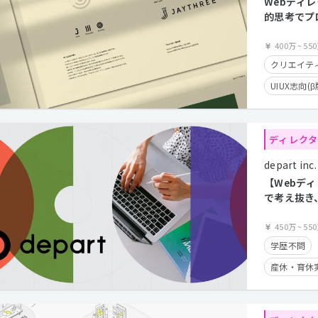
Webディ
的思考でプ
ドする！
400万
~
55
クリエイティ
UIUX志向(β
服装自由
年間休日12
ディレク
フレックス
depart inc.
在宅勤務可
【Webデ
カジュアル
で考え抜き
牽引するW
クライアン
募集！
450万
~
55
学歴不問
産休・育休
残業手当有
フレックス