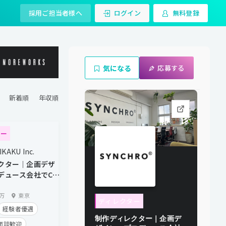
採用ご担当者様へ
ログイン
無料登録
気になる
応募する
ター
KAKU Inc.
クター｜企画デザ
デュース会社でCD
0万
東京
ディレクター
経験者優遇
制作ディレクター｜企画デ
面談歓迎