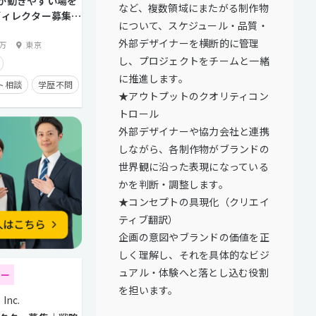
が動きやすい場を
など、複数領域にまたがる制作物
ディレクター募集
について、スケジュール・品質・
ク制度あり）
外部デザイナーを横断的に管理
0万
東京
し、プロジェクトをチームと一緒
に推進します。
ト相談
学歴不問
★アウトプットのクオリティコン
残業手当有り
トロール
タイム制
外部デザイナーや協力会社と連携
しながら、各制作物がブランドの
経験者優遇
世界観に沿った表現になっている
面談歓迎
かを判断・調整します。
トとの直接取引多数
★コンセプトの具現化（クリエイ
ティブ翻訳）
企画の意図やブランドの価値を正
しく理解し、それを具体的なビジ
ュアル・体験へと落とし込む役割
ター
を担います。
Inc.