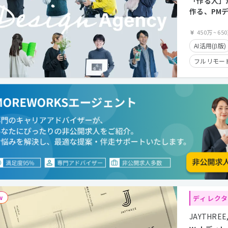
「作る人」
作る、PM
（テレワー
450万
~
65
AI活用(β版)
フルリモー
服装自由
フレックス
在宅勤務可
カジュアル
クライアン
ディレク
JAYTHREE, 