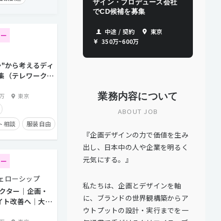
ザイン・プロデュース会社
でCD候補を募集
第二新卒歓迎
中途 / 契約
東京
ター
350万
~
600万
5日以上
か"から考えるディ
タイム制
集（テレワーク制
業務内容について
0万
東京
トとの直接取引多数
ABOUT JOB
ト相談
服装自由
『企画デザインの力で価値を生み
面談歓迎
出し、日本中の人や企業を明るく
トとの直接取引多数
元気にする。』
ター
り
学歴不問
ェローシップ
私たちは、企画とデザインを軸
レクター｜企画・
に、ブランドの世界観構築からア
タイム制
サイト改善へ｜大手
ウトプットの設計・実行までを一
り｜残業月5時間程