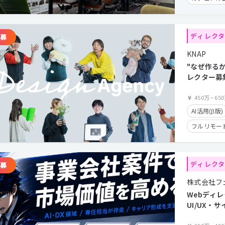
経験浅めOK
学歴不問
ディレク
年間休日12
KNAP
残業少なめ
"なぜ作る
フレックス
レクター募
度あり）
在宅勤務可
450万
~
65
クライアン
AI活用(β版)
フルリモー
カジュアル
クライアン
ディレク
残業手当有
株式会社フ
経験者優遇
Webディ
フレックス
UI/UX・
企業案件あ
在宅勤務可