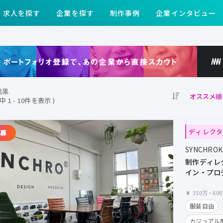
求人を探す
企業を探す
制作事例
企業インタビュー
結果
件中 1 - 10件を表示 )
ディレク
SYNCHROKI
制作ディレ
イン・プロ
候補を募集
350万
~
60
服装自由
カジュアル