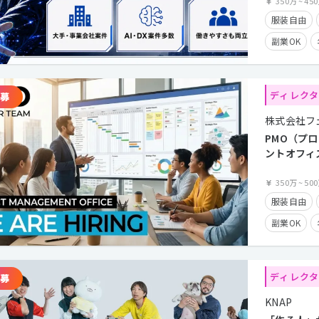
度
350万
~
45
服装自由
副業OK
長期休暇有
クライアン
ディレク
経験者優遇
株式会社フ
PMO（プ
ントオフィ
万〜1000
350万
~
50
服装自由
副業OK
長期休暇有
クライアン
ディレク
残業少なめ
KNAP
残業手当有