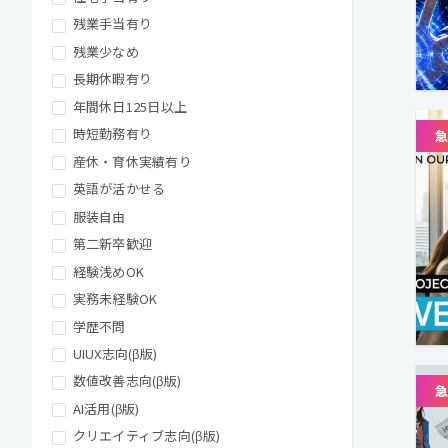
残業手当有り
残業少なめ
長期休暇有り
年間休日125日以上
時短勤務有り
産休・育休実績有り
英語が活かせる
服装自由
第二新卒歓迎
経験浅めOK
実務未経験OK
学歴不問
UIUX志向(β版)
数値改善志向(β版)
AI活用(β版)
クリエイティブ志向(β版)