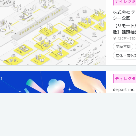
ディレク
在宅勤務可
株式会社 
クライアン
シー企画
【リモート
数】課題抽
提案まで担
420万
~
75
クター募集
学歴不問
産休・育休
時短勤務有
長期休暇有
ディレク
在宅勤務可
depart inc.
経験者優遇
【Webデ
験を強みに
するWeb
集！
500万
~
60
学歴不問
産休・育休