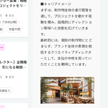
レクター募集｜戦略
■キャリアイメージ
ロジェクトをリー
まずは、制作物全体の進行管理を
通して、プロジェクトを動かす経
0万
東京
験を積み、段階的にディレクショ
ブ志向(β版)
ン領域へと役割を広げていきま
版)
学歴不問
す。
最終的には、個別の制作物にとど
5日以上
まらず、ブランド全体の表現を統
ター
タイム制
括するクリエイティブディレクタ
ーとして、当社の中核を担ってい
経験者優遇
ィレクター】全職種
ただくことを期待しています。
面談歓迎
、形になる瞬間を
ebディレクターを
トとの直接取引多数
0万
東京
実績有り
り
タイム制