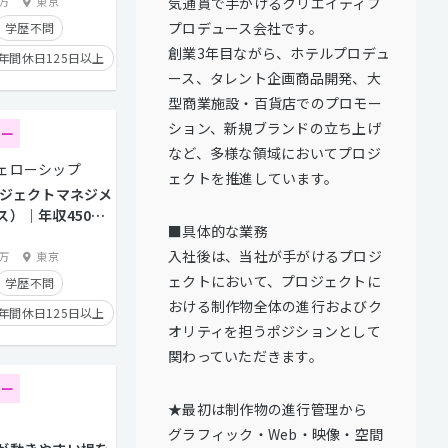
気通貫で手がけるクリエイティブ
0万
東京
プロデュース会社です。
学歴不問
創業3年目ながら、ホテルプロデュ
年間休日125日以上
ース、タレント企画商品開発、大
り
型商業施設・百貨店でのプロモー
トとの直接取引多数
ション、新規ブランドの立ち上げ
ター
残業手当有り
など、多様な領域においてプロジ
ェローシップ
ェクトを推進しています。
ロジェクトマネジメ
ス）｜年収450
■具体的な業務
万円｜
入社後は、当社が手がけるプロジ
0万
東京
ェクトにおいて、プロジェクトに
学歴不問
おける制作物全体の進行およびク
年間休日125日以上
オリティを担うポジションとして
り
関わっていただきます。
トとの直接取引多数
ター
経験者優遇
★最初は制作物の進行管理から
グラフィック・Web・映像・空間
り
在宅勤務可