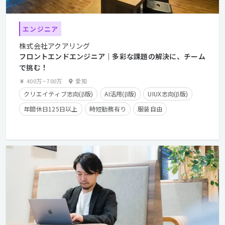
エンジニア
株式会社アクアリング
フロントエンドエンジニア｜多彩な課題の解決に、チーム
で挑む！
400万
~
700万
愛知
クリエイティブ志向(β版)
AI活用(β版)
UIUX志向(β版)
年間休日125日以上
時短勤務有り
服装自由
カジュアル面談歓迎
クライアントとの直接取引多数
産休・育休実績有り
長期休暇有り
在宅勤務可
学歴不問
経験者優遇