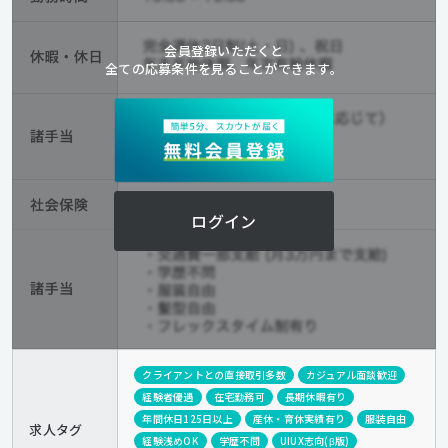
会員登録いただくと
全ての応募条件を見ることができます。
ログイン
クライアントとの直接取引多数
カジュアル面談歓迎
経験者優遇
在宅勤務可
長期休暇有り
年間休日125日以上
産休・育休実績有り
服装自由
求人タグ
経験浅めOK
学歴不問
UIUX志向(β版)