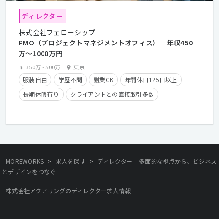
ディレクター
株式会社フェローシップ
PMO（プロジェクトマネジメントオフィス）｜年収450
万〜1000万円｜
350万
~
500万
東京
服装自由
学歴不問
副業OK
年間休日125日以上
長期休暇有り
クライアントとの直接取引多数
残業少なめ
経験者優遇
残業手当有り
在宅勤務可
>
>
MOREWORKS
求人を探す
ディレクター｜多面的な視点から、ビジネス
とデザインをつなぐ
株式会社アクアリングのディレクター求人情報