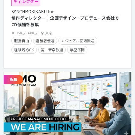
ディレクター
SYNCHROKIKAKU Inc.
制作ディレクター｜企画デザイン・プロデュース会社で
CD候補を募集
350万
~
600万
東京
服装自由
経験者優遇
カジュアル面談歓迎
経験浅めOK
第二新卒歓迎
学歴不問
年間休日125日以上
残業少なめ
フレックスタイム制
在宅勤務可
クライアントとの直接取引多数