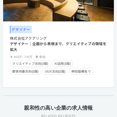
デザイナー
株式会社アクアリング
デザイナー｜企画から表現まで、クリエイティブの領域を
拡大
400万
~
700万
愛知
クリエイティブ志向(β版)
AI活用(β版)
数値改善志向(β版)
UIUX志向(β版)
時短勤務有り
年間休日125日以上
服装自由
カジュアル面談歓迎
クライアントとの直接取引多数
産休・育休実績有り
長期休暇有り
在宅勤務可
学歴不問
経験者優遇
親和性の高い企業の求人情報
RELATED RECRUITS