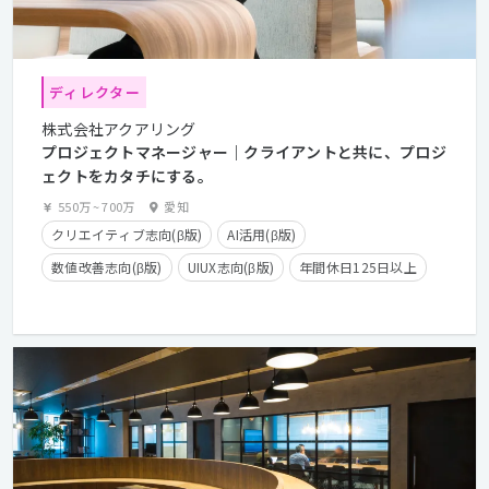
ディレクター
株式会社アクアリング
プロジェクトマネージャー｜クライアントと共に、プロジ
ェクトをカタチにする。
550万
~
700万
愛知
クリエイティブ志向(β版)
AI活用(β版)
数値改善志向(β版)
UIUX志向(β版)
年間休日125日以上
服装自由
カジュアル面談歓迎
経験浅めOK
クライアントとの直接取引多数
産休・育休実績有り
長期休暇有り
在宅勤務可
学歴不問
経験者優遇