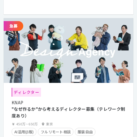
ディレクター
KNAP
"なぜ作るか"から考えるディレクター募集（テレワーク制
度あり）
450万
~
650万
東京
AI活用(β版)
フルリモート相談
服装自由