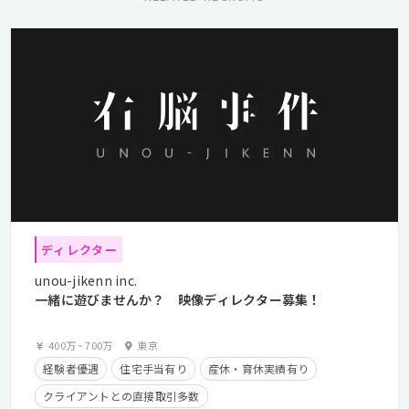
ディレクター
unou-jikenn inc.
一緒に遊びませんか？ 映像ディレクター募集！
400万
~
700万
東京
経験者優遇
住宅手当有り
産休・育休実績有り
クライアントとの直接取引多数