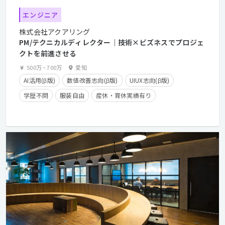
エンジニア
株式会社アクアリング
PM/テクニカルディレクター｜技術×ビズネスでプロジェ
クトを前進させる
500万
~
700万
愛知
AI活用(β版)
数値改善志向(β版)
UIUX志向(β版)
学歴不問
服装自由
産休・育休実績有り
年間休日125日以上
長期休暇有り
在宅勤務可
経験者優遇
カジュアル面談歓迎
クライアントとの直接取引多数