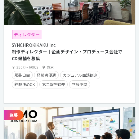
ディレクター
SYNCHROKIKAKU Inc.
制作ディレクター｜企画デザイン・プロデュース会社で
CD候補を募集
350万
~
600万
東京
服装自由
経験者優遇
カジュアル面談歓迎
経験浅めOK
第二新卒歓迎
学歴不問
年間休日125日以上
残業少なめ
フレックスタイム制
在宅勤務可
クライアントとの直接取引多数