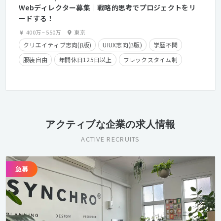
Webディレクター募集｜戦略的思考でプロジェクトをリ
ードする！
400万
~
550万
東京
クリエイティブ志向(β版)
UIUX志向(β版)
学歴不問
服装自由
年間休日125日以上
フレックスタイム制
在宅勤務可
経験者優遇
カジュアル面談歓迎
クライアントとの直接取引多数
アクティブな企業の求人情報
ACTIVE RECRUITS