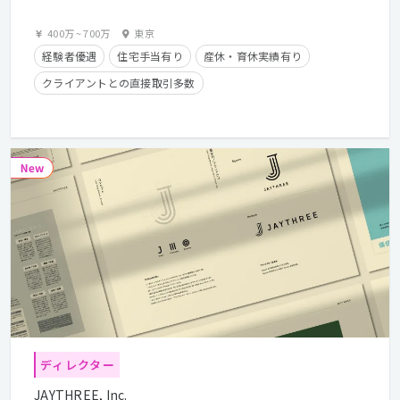
400万
~
700万
東京
経験者優遇
住宅手当有り
産休・育休実績有り
クライアントとの直接取引多数
ディレクター
JAYTHREE, Inc.