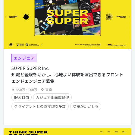
エンジニア
SUPER SUPER Inc.
知識と経験を活かし、心地よい体験を演出できるフロント
エンドエンジニア募集
350万
~
700万
東京
服装自由
カジュアル面談歓迎
クライアントとの直接取引多数
英語が活かせる
長期休暇有り
残業手当有り
在宅勤務可
フレックスタイム制
学歴不問
経験者優遇