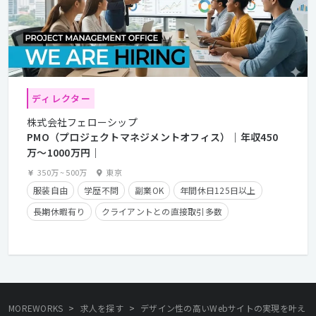
ディレクター
株式会社フェローシップ
PMO（プロジェクトマネジメントオフィス）｜年収450
万〜1000万円｜
350万
~
500万
東京
服装自由
学歴不問
副業OK
年間休日125日以上
長期休暇有り
クライアントとの直接取引多数
残業少なめ
経験者優遇
残業手当有り
在宅勤務可
>
>
MOREWORKS
求人を探す
デザイン性の高いWebサイトの実現を叶え