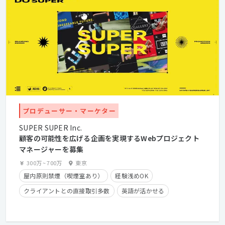
プロデューサー・マーケター
SUPER SUPER Inc.
顧客の可能性を広げる企画を実現するWebプロジェクト
マネージャーを募集
300万
~
700万
東京
屋内原則禁煙（喫煙室あり）
経験浅めOK
クライアントとの直接取引多数
英語が活かせる
長期休暇有り
残業手当有り
在宅勤務可
フレックスタイム制
学歴不問
経験者優遇