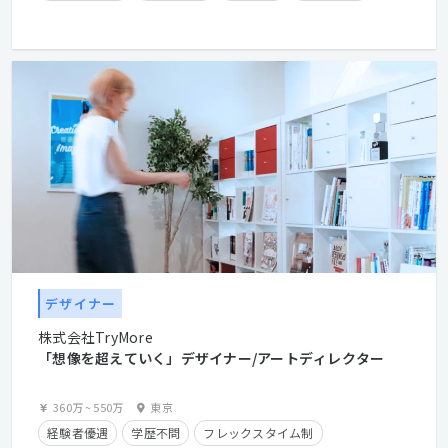
残業手当有り
長期休暇有り
産休・育休実績有り
クライアントとの直接取引多数
経験浅めOK
デザイナー
株式会社TryMore
「想像を超えていく」デザイナー/アートディレクター
360万
~
550万
東京
経験者優遇
学歴不問
フレックスタイム制