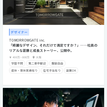
デザイナー
TOMORROWGATE inc.
「綺麗なデザイン、それだけで満足ですか？」──社員の
リアルな葛藤と成長ストーリー、公開中。
400万
~
800万
大阪
学歴不問
第二新卒歓迎
服装自由
産休・育休実績有り
住宅手当有り
副業OK
フレックスタイム制
経験者優遇
クライアントとの直接取引多数