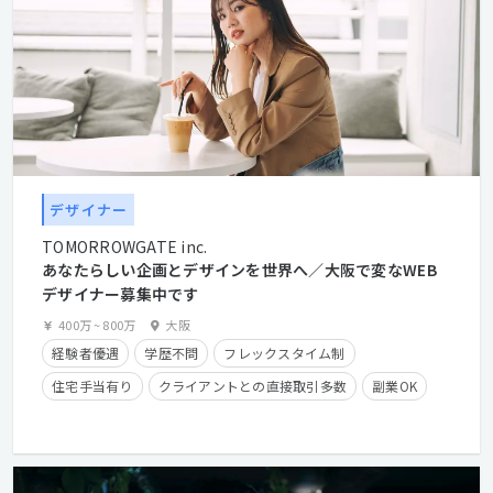
デザイナー
TOMORROWGATE inc.
あなたらしい企画とデザインを世界へ／大阪で変なWEB
デザイナー募集中です
400万
~
800万
大阪
経験者優遇
学歴不問
フレックスタイム制
住宅手当有り
クライアントとの直接取引多数
副業OK