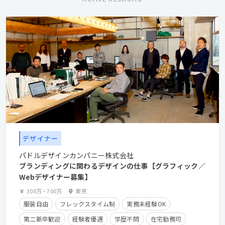
デザイナー
パドルデザインカンパニー株式会社
ブランディングに関わるデザインの仕事【グラフィック／
Webデザイナー募集】
300万
~
700万
東京
服装自由
フレックスタイム制
実務未経験OK
第二新卒歓迎
経験者優遇
学歴不問
在宅勤務可