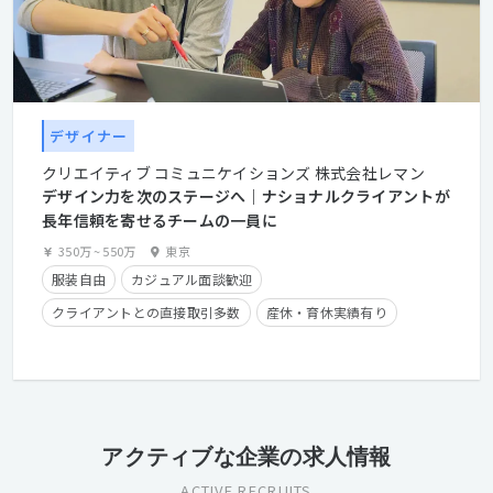
デザイナー
クリエイティブ コミュニケイションズ 株式会社レマン
デザイン力を次のステージへ｜ナショナルクライアントが
長年信頼を寄せるチームの一員に
350万
~
550万
東京
服装自由
カジュアル面談歓迎
クライアントとの直接取引多数
産休・育休実績有り
残業手当有り
時短勤務有り
学歴不問
経験者優遇
アクティブな企業の求人情報
ACTIVE RECRUITS