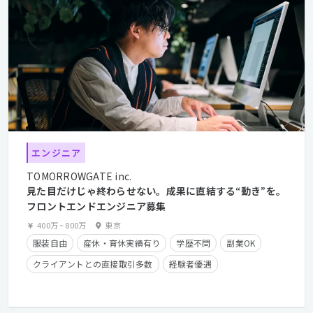
エンジニア
TOMORROWGATE inc.
見た目だけじゃ終わらせない。成果に直結する“動き”を。
フロントエンドエンジニア募集
400万
~
800万
東京
服装自由
産休・育休実績有り
学歴不問
副業OK
クライアントとの直接取引多数
経験者優遇
住宅手当有り
フレックスタイム制