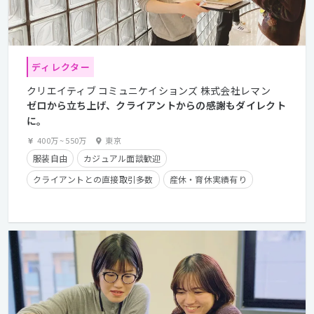
ディレクター
クリエイティブ コミュニケイションズ 株式会社レマン
ゼロから立ち上げ、クライアントからの感謝もダイレクト
に。
400万
~
550万
東京
服装自由
カジュアル面談歓迎
クライアントとの直接取引多数
産休・育休実績有り
残業手当有り
時短勤務有り
学歴不問
経験者優遇