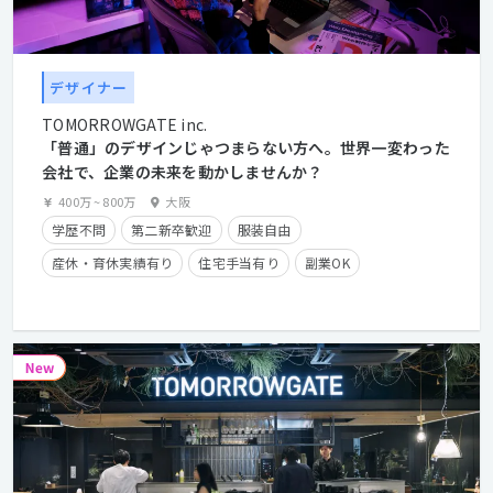
デザイナー
TOMORROWGATE inc.
「普通」のデザインじゃつまらない方へ。世界一変わった
会社で、企業の未来を動かしませんか？
400万
~
800万
大阪
学歴不問
第二新卒歓迎
服装自由
産休・育休実績有り
住宅手当有り
副業OK
フレックスタイム制
経験者優遇
クライアントとの直接取引多数