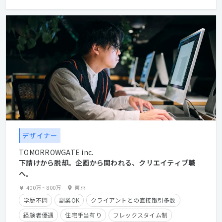
デザイナー
TOMORROWGATE inc.
下請けから脱却。企画から関われる、クリエイティブ職
へ。
400万
~
800万
東京
学歴不問
副業OK
クライアントとの直接取引多数
経験者優遇
住宅手当有り
フレックスタイム制