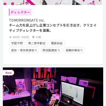
ディレクター
TOMORROWGATE inc.
チーム力を底上げし企業コンセプトを引き出す、クリエイ
ティブディレクターを募集。
400万
~
800万
大阪
学歴不問
第二新卒歓迎
服装自由
産休・育休実績有り
時短勤務有り
長期休暇有り
住宅手当有り
副業OK
フレックスタイム制
経験者優遇
クライアントとの直接取引多数