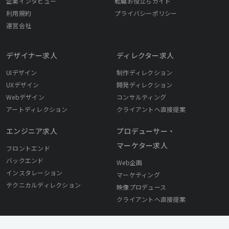
企業インタビュー
転職お役立ちガイド
利用規約
プライバシーポリシー
運営会社
デザイナー求人
ディレクター求人
UIデザイン
制作ディレクション
UXデザイン
開発ディレクション
Webデザイン
コンサルティング
アートディレクション
クライアントへ直接提案
エンジニア求人
プロデューサー・
マーケター求人
フロントエンド
バックエンド
Web企画
インスタレーション
マーケティング
テクニカルディレクション
映像プロデュース
クライアントへ直接提案