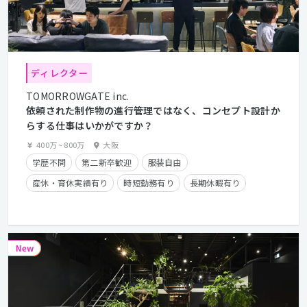
ディレクター
TOMORROWGATE inc.
依頼された制作物の進行管理ではなく、コンセプト設計か
らする仕事はいかがですか？
400万
~
800万
大阪
学歴不問
第二新卒歓迎
服装自由
産休・育休実績有り
時短勤務有り
長期休暇有り
住宅手当有り
副業OK
フレックスタイム制
経験者優遇
クライアントとの直接取引多数