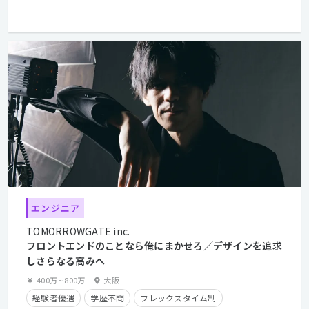
エンジニア
TOMORROWGATE inc.
フロントエンドのことなら俺にまかせろ／デザインを追求
しさらなる高みへ
400万
~
800万
大阪
経験者優遇
学歴不問
フレックスタイム制