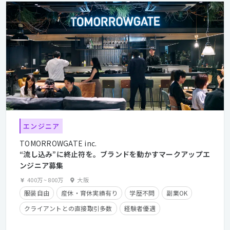
エンジニア
TOMORROWGATE inc.
“流し込み”に終止符を。ブランドを動かすマークアップエ
ンジニア募集
400万
~
800万
大阪
服装自由
産休・育休実績有り
学歴不問
副業OK
クライアントとの直接取引多数
経験者優遇
住宅手当有り
フレックスタイム制