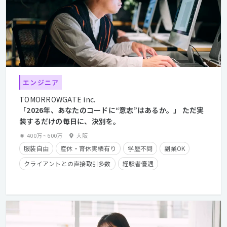
エンジニア
TOMORROWGATE inc.
「2026年、あなたのコードに“意志”はあるか。」 ただ実
装するだけの毎日に、決別を。
400万
~
600万
大阪
服装自由
産休・育休実績有り
学歴不問
副業OK
クライアントとの直接取引多数
経験者優遇
住宅手当有り
フレックスタイム制