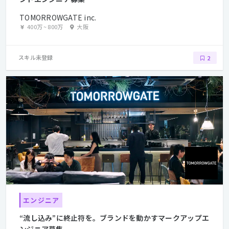
TOMORROWGATE inc.
400万
~
800万
大阪
スキル未登録
2
エンジニア
“流し込み”に終止符を。ブランドを動かすマークアップエ
ンジニア募集