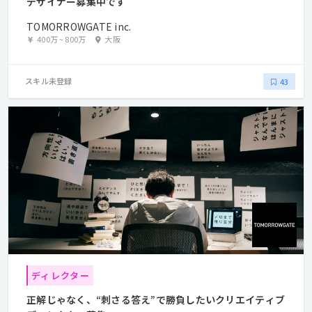
デザイナー募集中です
TOMORROWGATE inc.
400万
~
800万
大阪
スキル未登録
43
ディレクター
正解じゃなく、“刺さる答え”で勝負したいクリエイティブ