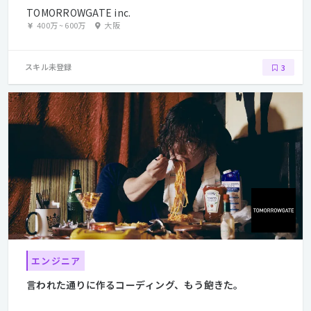
TOMORROWGATE inc.
400万
~
600万
大阪
スキル未登録
3
エンジニア
言われた通りに作るコーディング、もう飽きた。