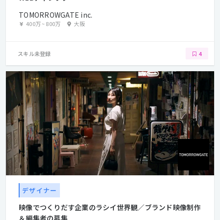
TOMORROWGATE inc.
400万
~
800万
大阪
スキル未登録
4
デザイナー
映像でつくりだす企業のラシイ世界観／ブランド映像制作
＆編集者の募集