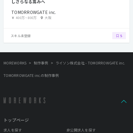
しさらなる高みへ
TOMORROWGATE inc.
400万
~
800万
大阪
スキル未登録
5
>
>
MOREWORKS
制作事例
ライソン株式会社 - TOMORROWGATE inc.
TOMORROWGATE inc.の制作事例
トップページ
求人を探す
非公開求人を探す