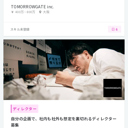
TOMORROWGATE inc.
400万
~
800万
大阪
スキル未登録
6
ディレクター
自分の企画で、社内も社外も想定を裏切れるディレクター
募集