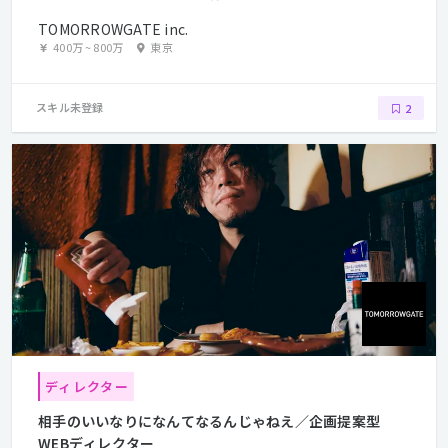
TOMORROWGATE inc.
400万
~
800万
東京
スキル未登録
2
ディレクター
相手のいいなりになんてなるんじゃねえ／企画提案型
WEBディレクター