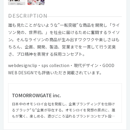
DESCRIPTION
誰も見たことがないような”一転突破”な商品を開発し「ライ
ソン発の、世界初。」を社会に届けるために奮闘するライソ
ン。そんなライソンの商品が生み出すワクワクや楽しさはも
ちろん、企画、開発、製造、営業までを一貫して行う泥臭
さ、プロ精神を表現する採用コンセプト。
webdesignclip・sps collection・現代デザイン・GOOD
WEB DESIGNでも評価いただき掲載されています。
TOMORROWGATE inc.
日本中のオモシロイ会社を発掘し、企業ブランディングを仕掛け
るブラック”な”企業が存在する。オモシロイを発想の原点に、誰
もが驚く、楽しめる、遊びごころ溢れるブランドコンセプト設計
が強みの真っ黒な組織だ。 ミッションは「世の中にきっかけを」
顧客に求職者、そして社員。関わるすべてのひとたちが一歩前に