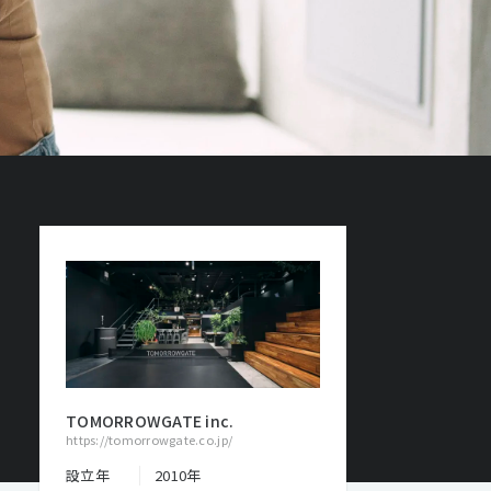
TOMORROWGATE inc.
https://tomorrowgate.co.jp/
設立年
2010年