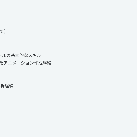
して）
グツールの基本的なスキル
などを用いたアニメーション作成経験
ト分析経験