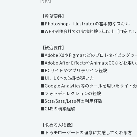
IDEAL
【希望要件】
■Photoshop、Illustratorの基本的なスキル
■WEB制作会社での実務経験 2年以上（目安と
【歓迎要件】
■Adobe XdやFigmaなどのプロトタイピン
■Adobe After EffectsやAnimateCC
■ECサイトやアプリデザイン経験
■UI、UXへの造詣が深い方
■Google Analytics等のツールを用いたサイ
■フォトディレクションの経験
■Scss/Sass/Less等の利用経験
■CMSの構築経験
【求める人物像】
■トゥモローゲートの理念に共感してくれる方