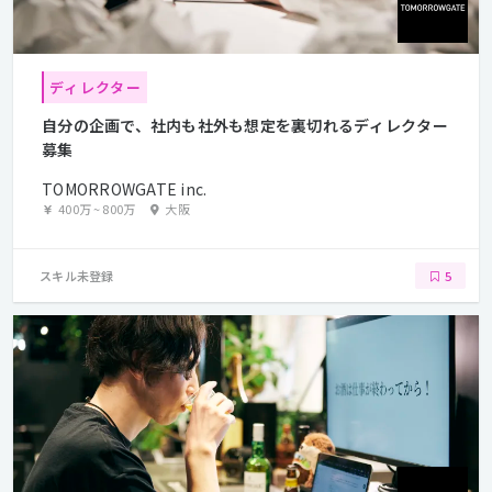
ディレクター
自分の企画で、社内も社外も想定を裏切れるディレクター
募集
TOMORROWGATE inc.
400万
~
800万
大阪
スキル未登録
5