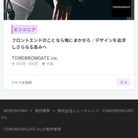
エンジニア
フロントエンドのことなら俺にまかせろ／デザインを追求
しさらなる高みへ
TOMORROWGATE inc.
400万
~
800万
大阪
スキル未登録
5
>
>
MOREWORKS
制作事例
株式会社ニュービレッジ - TOMORROWGATE
inc.
TOMORROWGATE inc.の制作事例