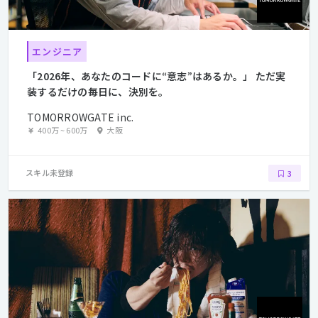
エンジニア
「2026年、あなたのコードに“意志”はあるか。」 ただ実
装するだけの毎日に、決別を。
TOMORROWGATE inc.
400万
~
600万
大阪
スキル未登録
3