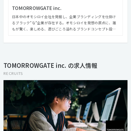
TOMORROWGATE inc.
日本中のオモシロイ会社を発掘し、企業ブランディングを仕掛け
るブラック”な”企業が存在する。オモシロイを発想の原点に、誰
もが驚く、楽しめる、遊びごころ溢れるブランドコンセプト設計
が強みの真っ黒な組織だ。 ミッションは「世の中にきっかけを」
顧客に求職者、そして社員。関わるすべてのひとたちが一歩前に
進めるきっかけになる会社づくりを。トゥモローゲートという社
名には会社の存在意義が込められている。誰かが決めた世の中の
常識を真っ黒に塗りつぶそう。
TOMORROWGATE inc. の求人情報
RECRUITS