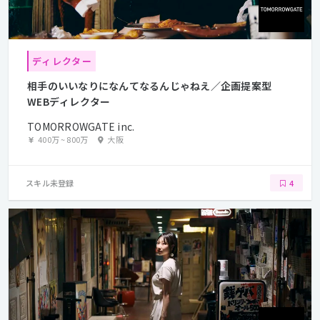
ディレクター
相手のいいなりになんてなるんじゃねえ／企画提案型
WEBディレクター
TOMORROWGATE inc.
400万
~
800万
大阪
スキル未登録
4