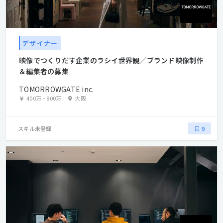
デザイナー
映像でつくりだす企業のラシイ世界観／ブランド映像制作
＆編集者の募集
TOMORROWGATE inc.
400万
~
800万
大阪
スキル未登録
9