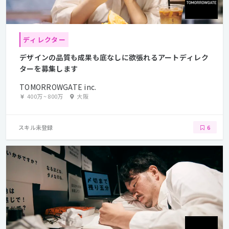
ディレクター
デザインの品質も成果も底なしに欲張れるアートディレク
ターを募集します
TOMORROWGATE inc.
400万
~
800万
大阪
スキル未登録
6