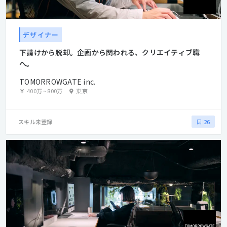
デザイナー
下請けから脱却。企画から関われる、クリエイティブ職
へ。
TOMORROWGATE inc.
400万
~
800万
東京
スキル未登録
26