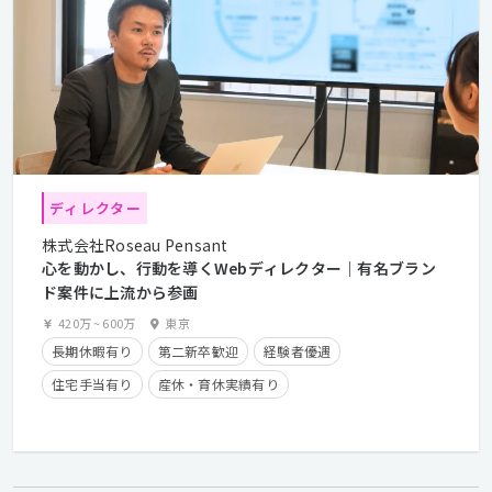
ディレクター
株式会社Roseau Pensant
心を動かし、行動を導くWebディレクター｜有名ブラン
ド案件に上流から参画
420万
~
600万
東京
長期休暇有り
第二新卒歓迎
経験者優遇
住宅手当有り
産休・育休実績有り
クライアントとの直接取引多数
学歴不問
残業手当有り