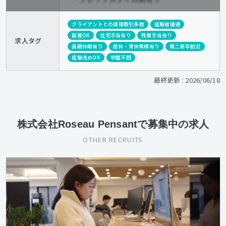
クライアントとの直接取引多数
経験者優遇
副業OK
住宅手当有り
残業手当有り
求人タグ
長期休暇有り
産休・育休実績有り
第二新卒歓迎
経験浅めOK
学歴不問
最終更新 : 2026/06/18
株式会社Roseau Pensantで募集中の求人
OTHER RECRUITS