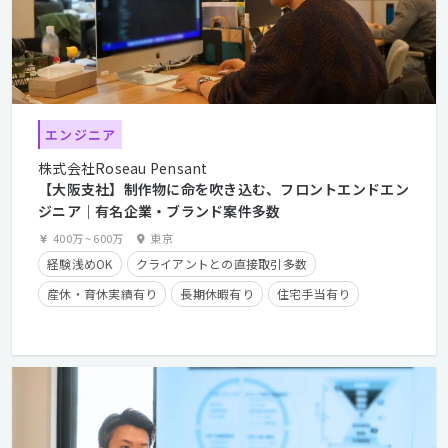
エンジニア
株式会社Roseau Pensant
【大阪支社】制作物に命を吹き込む、フロントエンドエン
ジニア｜有名企業・ブランド案件多数
400万
~
600万
東京
経験浅めOK
クライアントとの直接取引多数
産休・育休実績有り
長期休暇有り
住宅手当有り
残業手当有り
時短勤務有り
学歴不問
経験者優遇
第二新卒歓迎