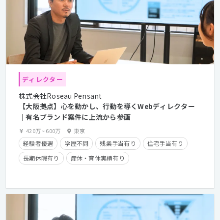
ディレクター
株式会社Roseau Pensant
【大阪拠点】心を動かし、行動を導くWebディレクター
｜有名ブランド案件に上流から参画
420万
~
600万
東京
経験者優遇
学歴不問
残業手当有り
住宅手当有り
長期休暇有り
産休・育休実績有り
クライアントとの直接取引多数