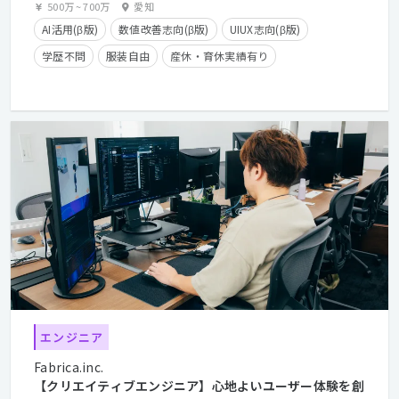
500万
~
700万
愛知
AI活用(β版)
数値改善志向(β版)
UIUX志向(β版)
学歴不問
服装自由
産休・育休実績有り
年間休日125日以上
長期休暇有り
在宅勤務可
経験者優遇
カジュアル面談歓迎
クライアントとの直接取引多数
エンジニア
Fabrica.inc.
【クリエイティブエンジニア】心地よいユーザー体験を創