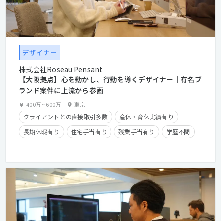
デザイナー
株式会社Roseau Pensant
【大阪拠点】心を動かし、行動を導くデザイナー｜有名ブ
ランド案件に上流から参画
400万
~
600万
東京
クライアントとの直接取引多数
産休・育休実績有り
長期休暇有り
住宅手当有り
残業手当有り
学歴不問
経験者優遇
第二新卒歓迎