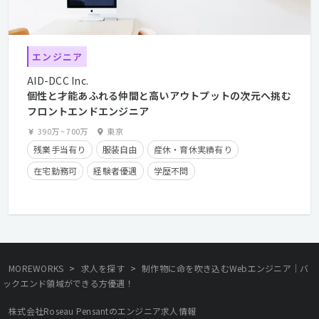
エンジニア
AID-DCC Inc.
個性と才能あふれる仲間と高いアウトプットの次元へ挑む
フロントエンドエンジニア
390万
~
700万
東京
残業手当有り
服装自由
産休・育休実績有り
在宅勤務可
経験者優遇
学歴不問
クライアントとの直接取引多数
>
>
MOREWORKS
求人を探す
制作物に命を吹き込むWebエンジニア｜バ
ックエンド領域ができる方優遇！
株式会社Roseau Pensantのエンジニア求人情報