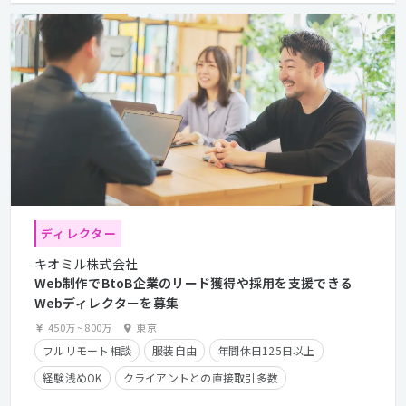
ディレクター
キオミル株式会社
Web制作でBtoB企業のリード獲得や採用を支援できる
Webディレクターを募集
450万
~
800万
東京
フルリモート相談
服装自由
年間休日125日以上
経験浅めOK
クライアントとの直接取引多数
長期休暇有り
在宅勤務可
学歴不問
経験者優遇