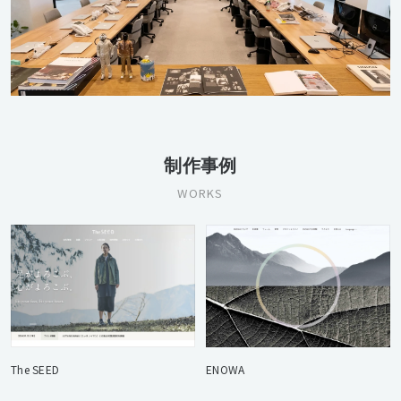
制作事例
WORKS
The SEED
ENOWA