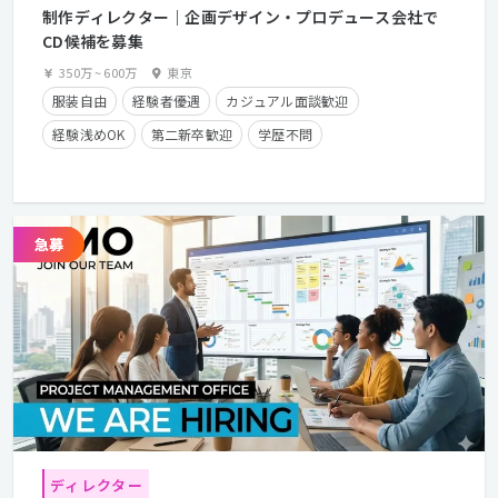
制作ディレクター｜企画デザイン・プロデュース会社で
CD候補を募集
350万
~
600万
東京
服装自由
経験者優遇
カジュアル面談歓迎
経験浅めOK
第二新卒歓迎
学歴不問
年間休日125日以上
残業少なめ
フレックスタイム制
在宅勤務可
クライアントとの直接取引多数
ディレクター