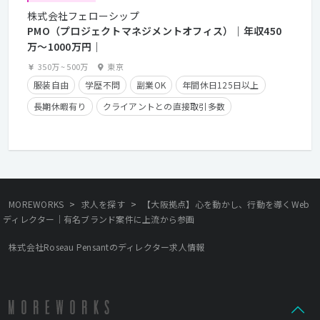
株式会社フェローシップ
PMO（プロジェクトマネジメントオフィス）｜年収450
万〜1000万円｜
350万
~
500万
東京
服装自由
学歴不問
副業OK
年間休日125日以上
長期休暇有り
クライアントとの直接取引多数
残業少なめ
経験者優遇
残業手当有り
在宅勤務可
>
>
MOREWORKS
求人を探す
【大阪拠点】心を動かし、行動を導くWeb
ディレクター｜有名ブランド案件に上流から参画
株式会社Roseau Pensantのディレクター求人情報