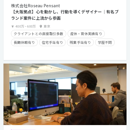
株式会社Roseau Pensant
【大阪拠点】心を動かし、行動を導くデザイナー｜有名ブ
ランド案件に上流から参画
400万
~
600万
東京
クライアントとの直接取引多数
産休・育休実績有り
長期休暇有り
住宅手当有り
残業手当有り
学歴不問
経験者優遇
第二新卒歓迎