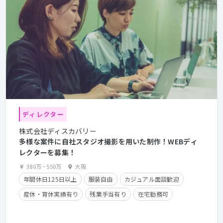
ディレクター
株式会社ディスカバリー
多様な案件に自社スタジオ撮影を用いた制作！WEBディ
レクターを募集！
380万
~
550万
大阪
年間休日125日以上
服装自由
カジュアル面談歓迎
産休・育休実績有り
残業手当有り
在宅勤務可
フレックスタイム制
住宅手当有り
経験者優遇