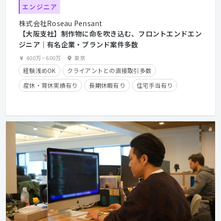
エンジニア
株式会社Roseau Pensant
【大阪支社】制作物に命を吹き込む、フロントエンドエン
ジニア｜有名企業・ブランド案件多数
400万
~
600万
東京
経験浅めOK
クライアントとの直接取引多数
産休・育休実績有り
長期休暇有り
住宅手当有り
残業手当有り
時短勤務有り
学歴不問
経験者優遇
第二新卒歓迎