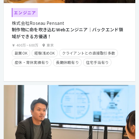
エンジニア
株式会社Roseau Pensant
制作物に命を吹き込むWebエンジニア｜バックエンド領
域ができる方優遇！
400万
~
600万
東京
副業OK
経験浅めOK
クライアントとの直接取引多数
産休・育休実績有り
長期休暇有り
住宅手当有り
残業手当有り
学歴不問
経験者優遇
第二新卒歓迎