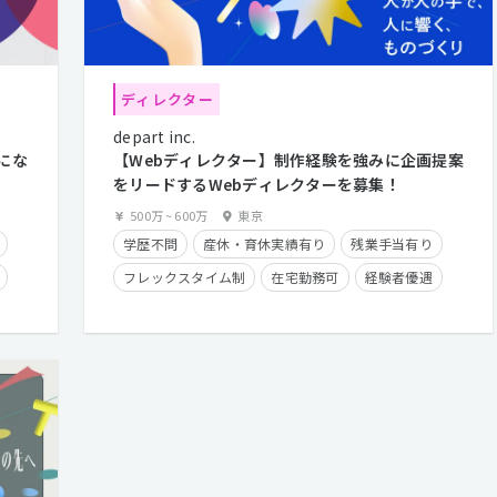
ディレクター
depart inc.
にな
【Webディレクター】制作経験を強みに企画提案
をリードするWebディレクターを募集！
500万
~
600万
東京
学歴不問
産休・育休実績有り
残業手当有り
フレックスタイム制
在宅勤務可
経験者優遇
クライアントとの直接取引多数