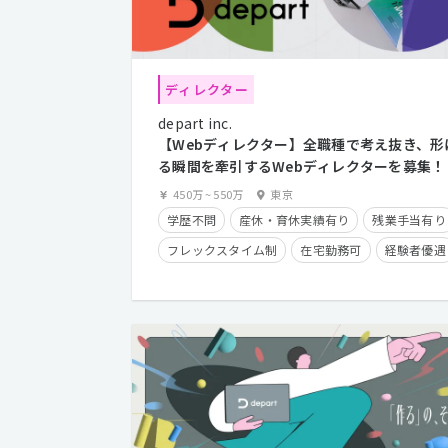
ディレクター
depart inc.
【Webディレクター】全職種で考え抜き、形
る瞬間を牽引するWebディレクターを募集！
450万
~
550万
東京
学歴不問
産休・育休実績有り
残業手当有り
フレックスタイム制
在宅勤務可
経験者優遇
クライアントとの直接取引多数