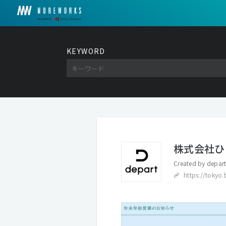
KEYWORD
株式会社ひら
Created by
depart
https://tokyo.