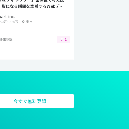
、形になる瞬間を牽引するWebディ
クターを募集！
art inc.
450万
~
550万
東京
ル未登録
1
今すぐ無料登録