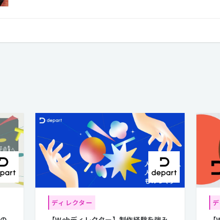
ディレクター
デ
その
【Webディレクター】制作経験を強み
【