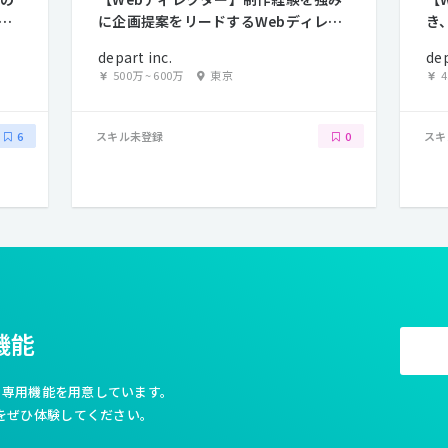
で
に企画提案をリードするWebディレク
き
ターを募集！
レ
depart inc.
dep
500万
~
600万
東京
スキル未登録
スキ
6
0
機能
利な専用機能を用意しています。
をぜひ体験してください。