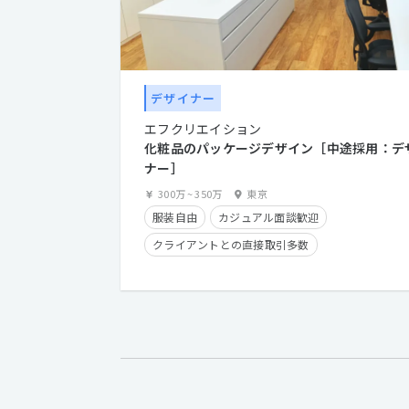
デザイナー
エフクリエイション
化粧品のパッケージデザイン［中途採用：デ
ナー］
300万
~
350万
東京
服装自由
カジュアル面談歓迎
クライアントとの直接取引多数
産休・育休実績有り
残業手当有り
時短勤務有り
在宅勤務可
経験者優遇