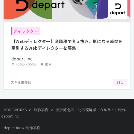
ディレクター
【Webディレクター】全職種で考え抜き、形になる瞬間を
牽引するWebディレクターを募集！
depart inc.
450万
~
550万
東京
スキル未登録
1
>
>
MOREWORKS
制作事例
東京都北区｜北区環境ポータルサイト制作 -
depart inc.
depart inc.の制作事例