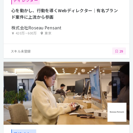
ディレクター
心を動かし、行動を導くWebディレクター｜有名ブラン
ド案件に上流から参画
株式会社Roseau Pensant
420万
~
600万
東京
スキル未登録
29