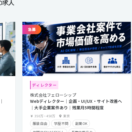
の求人
ディレクター
株式会社フェローシップ
｜
Webディレクター｜企画・UI/UX・サイト改善へ
｜大手企業案件あり｜残業月5時間程度
350万
~
450万
東京
服装自由
学歴不問
副業OK