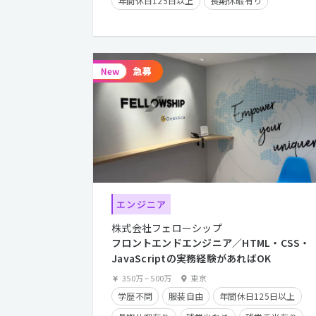
年間休日125日以上
長期休暇有り
クライアントとの直接取引多数
残業少なめ
経験者優遇
残業手当有り
在宅勤務可
エンジニア
株式会社フェローシップ
フロントエンドエンジニア／HTML・CSS・
JavaScriptの実務経験があればOK
350万
~
500万
東京
学歴不問
服装自由
年間休日125日以上