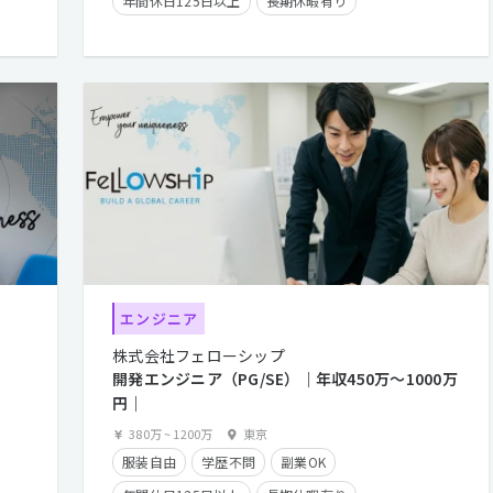
年間休日125日以上
長期休暇有り
クライアントとの直接取引多数
経験者優遇
残業手当有り
エンジニア
株式会社フェローシップ
開発エンジニア（PG/SE）｜年収450万〜1000万
円｜
380万
~
1200万
東京
服装自由
学歴不問
副業OK