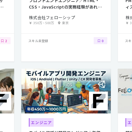
サ
フロントエンドエンジニア／HTML・
P
業
CSS・JavaScriptの実務経験があれば
ィ
OK
株式会社フェローシップ
株
350万
~
500万
東京
スキル未登録
スキ
2
0
エンジニア
エ