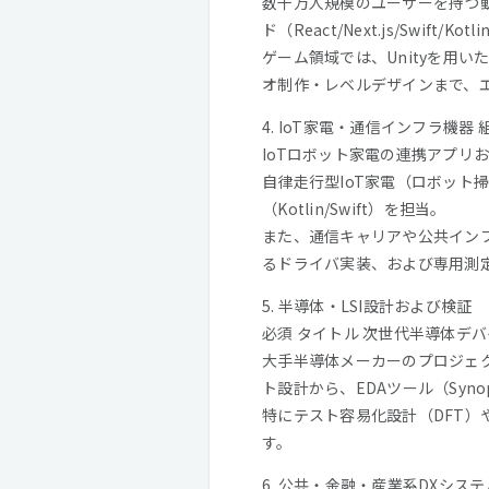
数千万人規模のユーザーを持つ動
ド（React/Next.js/Swift/K
ゲーム領域では、Unityを用
オ制作・レベルデザインまで、
4. IoT家電・通信インフラ機器
IoTロボット家電の連携アプリ
自律走行型IoT家電（ロボット
（Kotlin/Swift）を担当。
また、通信キャリアや公共インフ
るドライバ実装、および専用測
5. 半導体・LSI設計および検証
必須 タイトル 次世代半導体デ
大手半導体メーカーのプロジェク
ト設計から、EDAツール（Syno
特にテスト容易化設計（DFT）や、
す。
6. 公共・金融・産業系DXシス