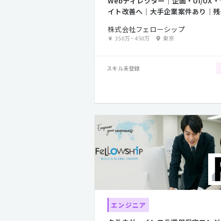
Webディレクター｜企画・UI/UX・
イト改善へ｜大手企業案件あり｜残
月5時間程度
株式会社フェローシップ
350万
~
450万
東京
スキル未登録
エンジニア