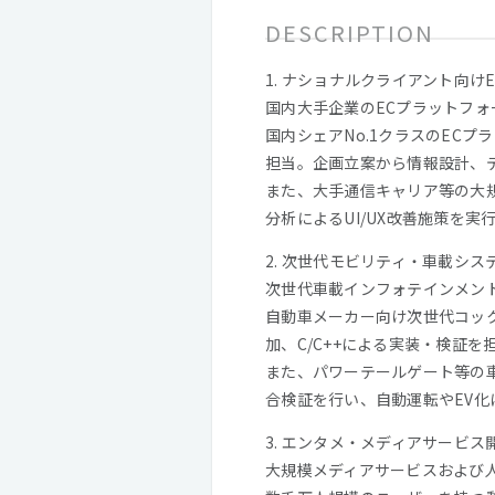
DESCRIPTION
1. ナショナルクライアント向け
国内大手企業のECプラットフ
国内シェアNo.1クラスのEC
担当。企画立案から情報設計、
また、大手通信キャリア等の大規
分析によるUI/UX改善施策を実
2. 次世代モビリティ・車載シス
次世代車載インフォテインメント
自動車メーカー向け次世代コックピッ
加、C/C++による実装・検証を
また、パワーテールゲート等の車載
合検証を行い、自動運転やEV
3. エンタメ・メディアサービス
大規模メディアサービスおよび