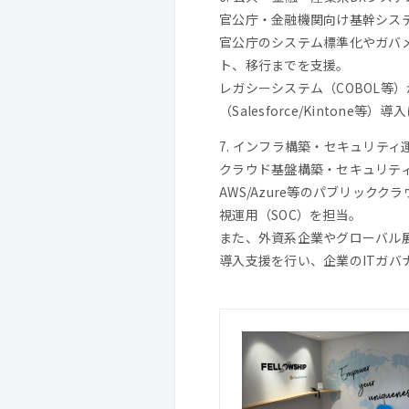
官公庁・金融機関向け基幹システ
官公庁のシステム標準化やガバ
ト、移行までを支援。
レガシーシステム（COBOL等）
（Salesforce/Kint
7. インフラ構築・セキュリテ
クラウド基盤構築・セキュリティ
AWS/Azure等のパブリック
視運用（SOC）を担当。
また、外資系企業やグローバル展開
導入支援を行い、企業のITガバ