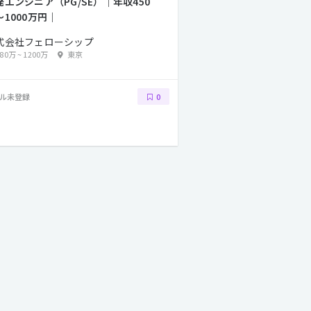
発エンジニア（PG/SE）｜年収450
〜1000万円｜
式会社フェローシップ
380万
~
1200万
東京
ル未登録
0