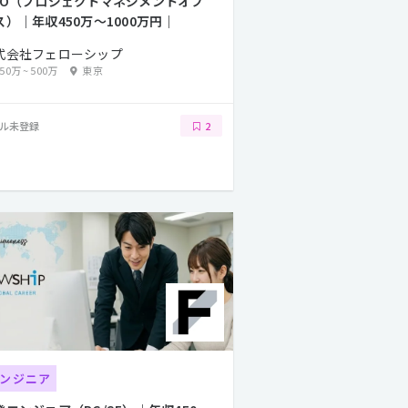
MO（プロジェクトマネジメントオフ
ス）｜年収450万〜1000万円｜
式会社フェローシップ
350万
~
500万
東京
ル未登録
2
ンジニア