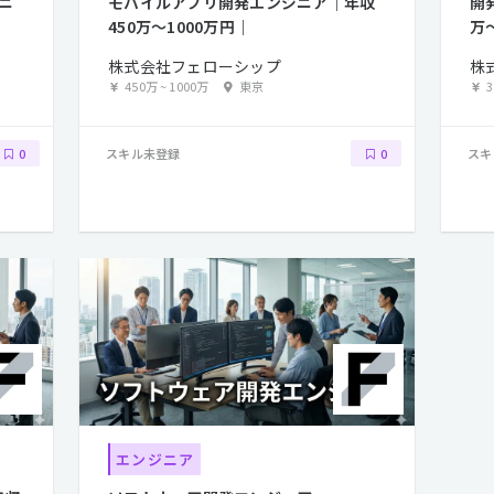
ニ
モバイルアプリ開発エンジニア｜年収
開
450万〜1000万円｜
万
株式会社フェローシップ
株
450万
~
1000万
東京
スキル未登録
スキ
0
0
エンジニア