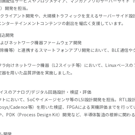
画配信サービスやブログメディア、マンガアプリのサーバーサイド（Go
otlin）開発を担当。
いたクライアント開発や、大規模トラフィックを支えるサーバーサイド
エンターテインメントコンテンツの創出を幅広く支援しています。
 組込開発
およびネットワーク機器ファームウェア開発
掃除機等）と連携するスマートフォンアプリ開発において、BLE通信や
ラ向けネットワーク機器（L2スイッチ等）において、Linuxベース
定器を用いた品質評価を実施しました。
バイスのアナログ/デジタル回路設計・検証・評価
トにおいて、SoCやイメージセンサ等のLSI設計開発を担当。RTL
psys/Cadence等）を用いた検証、FPGAによる実機評価までを行っ
PDK（Process Design Kit）開発など、半導体製造の根幹に
テム開発