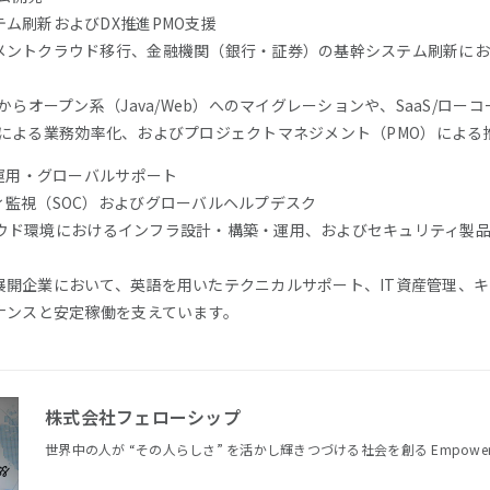
ム刷新およびDX推進PMO支援
メントクラウド移行、金融機関（銀行・証券）の基幹システム刷新にお
からオープン系（Java/Web）へのマイグレーションや、SaaS/ロー
one等）導入による業務効率化、およびプロジェクトマネジメント（PMO）に
ィ運用・グローバルサポート
監視（SOC）およびグローバルヘルプデスク
クラウド環境におけるインフラ設計・構築・運用、およびセキュリティ製品（Fi
企業において、英語を用いたテクニカルサポート、IT資産管理、キッティン
ナンスと安定稼働を支えています。
株式会社フェローシップ
世界中の人が “その人らしさ” を活かし輝きつづける社会を創る Empower your