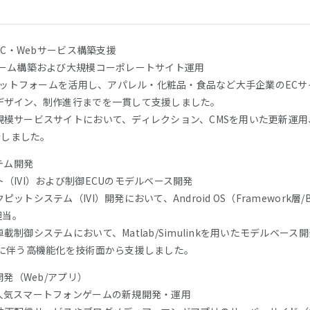
EC・Webサービス構築支援
ォーム構築および大規模コーポレートサイト運用
プラットフォームを活用し、アパレル・化粧品・食品など大手企業のEC
デザイン、制作進行までを一貫して支援しました。
模サービスサイトにおいて、ディレクション、CMSを用いた更新運用、S
行しました。
テム開発
（IVI）および制御ECUのモデルベース開発
トシステム（IVI）開発において、Android OS（Framework
担当。
制御システムにおいて、Matlab/Simulinkを用いたモデルベース
化に伴う高機能化を技術面から支援しました。
開発（Web/アプリ）
人気スマートフォンゲームの新規開発・運用