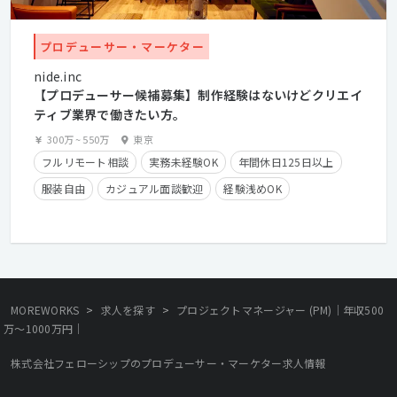
プロデューサー・マーケター
nide.inc
【プロデューサー候補募集】制作経験はないけどクリエイ
ティブ業界で働きたい方。
300万
~
550万
東京
フルリモート相談
実務未経験OK
年間休日125日以上
服装自由
カジュアル面談歓迎
経験浅めOK
クライアントとの直接取引多数
英語が活かせる
産休・育休実績有り
フレックスタイム制
学歴不問
経験者優遇
第二新卒歓迎
>
>
MOREWORKS
求人を探す
プロジェクトマネージャー (PM)｜年収500
万〜1000万円｜
株式会社フェローシップのプロデューサー・マーケター求人情報