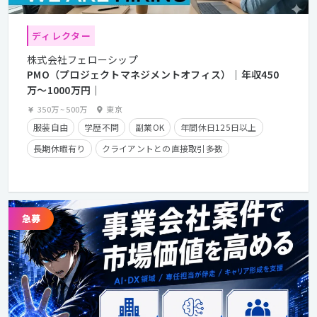
ディレクター
株式会社フェローシップ
PMO（プロジェクトマネジメントオフィス）｜年収450
万〜1000万円｜
350万
~
500万
東京
服装自由
学歴不問
副業OK
年間休日125日以上
長期休暇有り
クライアントとの直接取引多数
残業少なめ
経験者優遇
残業手当有り
在宅勤務可