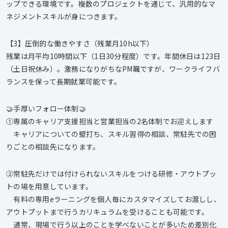
ップできる環境です。複数のプロジェクトを通じて、汎用的なマ
ネジメントスキルが身につきます。
【3】圧倒的な働きやすさ（残業月10h以下）
残業は月平均10時間以下（1日30分程度）です。年間休日は123日
（土日祝休み）。激務になりがちなPM職ですが、ワークライフバ
ランスを保って長期就業可能です。
🤝手厚いフォロー体制🤝
①専属のキャリア支援担当と営業担当の2名体制でお迎えします
キャリアについての壁打ち、スキル習得の相談、常駐先での困
りごとの相談先になります。
②常駐先だけでは付けられないスキルをつける研修・アウトプッ
トの場を用意しています。
有料の専用eラーニングを個人毎にカスタマイズしてお渡しし、
アウトプットまで行うカリキュラムを受けることも可能です。
通常、現場で行う以上のことを学べないことが多いため差別化