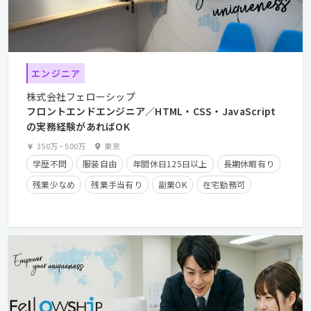
エンジニア
株式会社フェローシップ
フロントエンドエンジニア／HTML・CSS・JavaScript
の実務経験があればOK
350万
~
500万
東京
学歴不問
服装自由
年間休日125日以上
長期休暇有り
残業少なめ
残業手当有り
副業OK
在宅勤務可
経験者優遇
カジュアル面談歓迎
クライアントとの直接取引多数