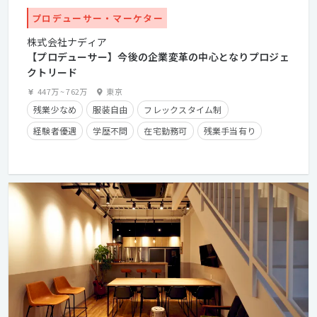
プロデューサー・マーケター
株式会社ナディア
【プロデューサー】今後の企業変革の中心となりプロジェ
クトリード
447万
~
762万
東京
残業少なめ
服装自由
フレックスタイム制
経験者優遇
学歴不問
在宅勤務可
残業手当有り
産休・育休実績有り
クライアントとの直接取引多数