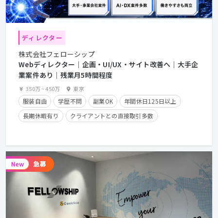
ディレクター
株式会社フェローシップ
Webディレクター｜企画・UI/UX・サイト改善へ｜大手企
業案件あり｜残業月5時間程度
350万
~
450万
東京
服装自由
学歴不問
副業OK
年間休日125日以上
長期休暇有り
クライアントとの直接取引多数
経験者優遇
残業手当有り