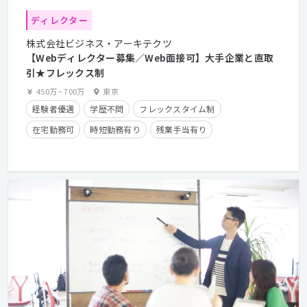
ディレクター
株式会社ビジネス・アーキテクツ
【Webディレクター募集／Web面接可】大手企業と直取
引★フレックス制
450万
~
700万
東京
経験者優遇
学歴不問
フレックスタイム制
在宅勤務可
時短勤務有り
残業手当有り
長期休暇有り
産休・育休実績有り
クライアントとの直接取引多数