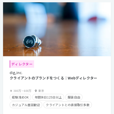
ディレクター
dig,inc.
クライアントのブランドをつくる｜Webディレクター
380万
~
600万
東京
経験浅めOK
年間休日125日以上
服装自由
カジュアル面談歓迎
クライアントとの直接取引多数
産休・育休実績有り
時短勤務有り
在宅勤務可