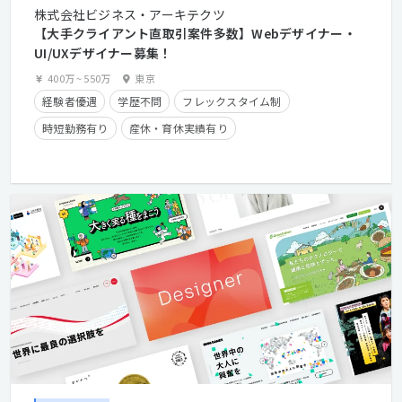
株式会社ビジネス・アーキテクツ
【大手クライアント直取引案件多数】Webデザイナー・
UI/UXデザイナー募集！
400万
~
550万
東京
経験者優遇
学歴不問
フレックスタイム制
時短勤務有り
産休・育休実績有り
クライアントとの直接取引多数
在宅勤務可