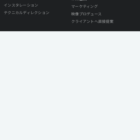
インスタレーション
マーケティング
テクニカルディレクション
映像プロデュース
クライアントへ直接提案
採用ご担当者様へ
© Mirai Works Inc. All Rights Reserved.