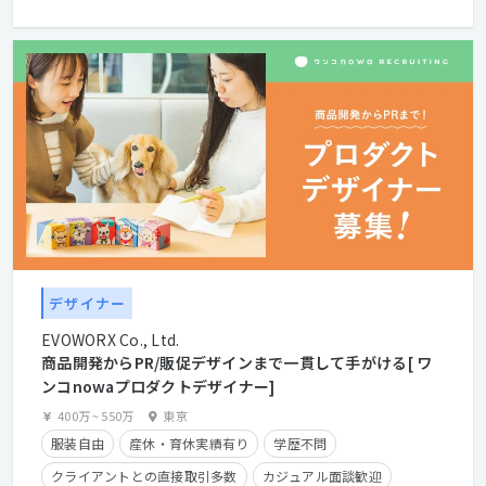
経験者優遇
デザイナー
EVOWORX Co., Ltd.
商品開発からPR/販促デザインまで一貫して手がける[ ワ
ンコnowaプロダクトデザイナー]
400万
~
550万
東京
服装自由
産休・育休実績有り
学歴不問
クライアントとの直接取引多数
カジュアル面談歓迎