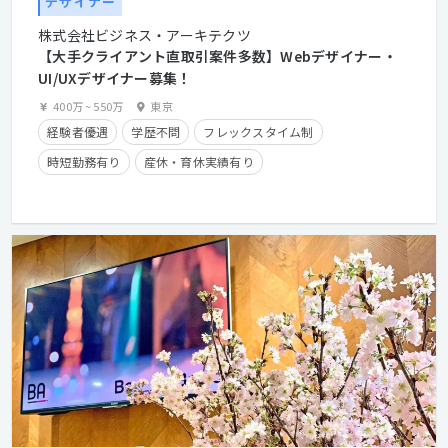
デザイナー
株式会社ビジネス・アーキテクツ
【大手クライアント直取引案件多数】Webデザイナー・
UI/UXデザイナー募集！
400万
~
550万
東京
経験者優遇
学歴不問
フレックスタイム制
時短勤務有り
産休・育休実績有り
クライアントとの直接取引多数
在宅勤務可