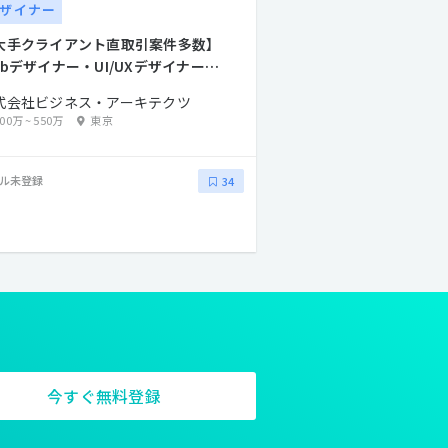
ザイナー
大手クライアント直取引案件多数】
ebデザイナー・UI/UXデザイナー募
！
式会社ビジネス・アーキテクツ
400万
~
550万
東京
ル未登録
34
今すぐ無料登録