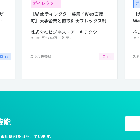
ディレクター
デ
ザ
【Webディレクター募集／Web面接
【
る
可】大手企業と直取引★フレックス制
W
集
株式会社ビジネス・アーキテクツ
株
450万
~
700万
東京
スキル未登録
スキ
12
13
機能
利な専用機能を用意しています。