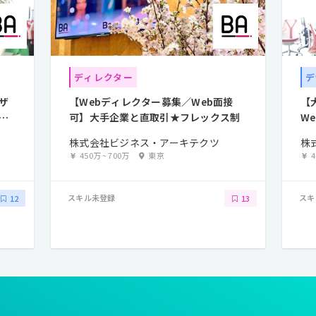
ディレクター
デ
ザ
【Webディレクター募集／Web面接
【
る
可】大手企業と直取引★フレックス制
W
集
株式会社ビジネス・アーキテクツ
株
450万
~
700万
東京
スキル未登録
スキ
12
13