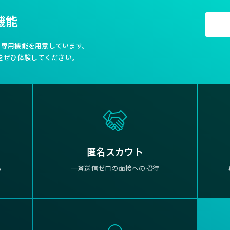
機能
利な専用機能を用意しています。
をぜひ体験してください。
匿名スカウト
る
一斉送信ゼロの面接への招待