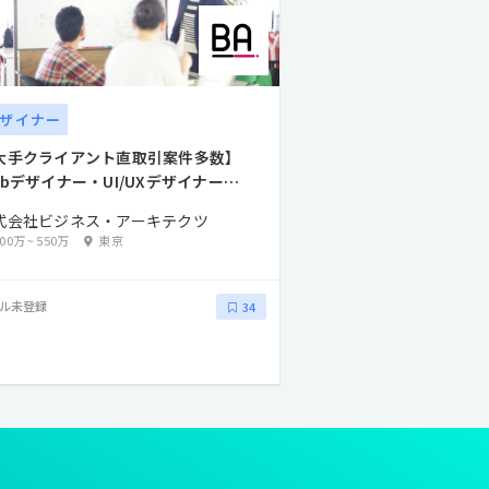
ザイナー
大手クライアント直取引案件多数】
ebデザイナー・UI/UXデザイナー募
！
式会社ビジネス・アーキテクツ
400万
~
550万
東京
ル未登録
34