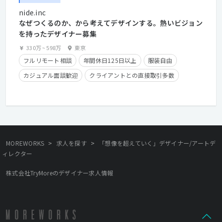
nide.inc
なぜつくるのか、から考えてデザインする。熱いビジョン
を持ったデザイナー募集
330万
~
598万
東京
フルリモート相談
年間休日125日以上
服装自由
カジュアル面談歓迎
クライアントとの直接取引多数
住宅手当有り
在宅勤務可
フレックスタイム制
学歴不問
経験者優遇
>
>
MOREWORKS
求人を探す
「想像を超えていく」デザイナー/アートデ
ィレクター
株式会社TryMoreのデザイナー求人情報