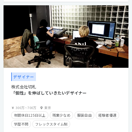
デザイナー
株式会社切札
「個性」を伸ばしていきたいデザイナー
300万
~
700万
東京
年間休日125日以上
残業少なめ
服装自由
経験者優遇
学歴不問
フレックスタイム制