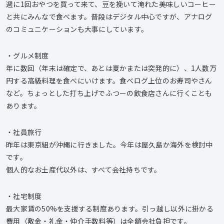
週に1回おやつを買って来て、豆を挽いて淹れた美味しいコーヒー
と共にみんなで食べます。普段はデジタル中心ですが、アナログ
のコミュニケーションも大事にしています。
・グルメ制度
年に数回（年末は確定で、あとは夏かまたは突発的に）、1人数万
円する高級料理を食べにいけます。食べログ上位のお寿司やさん
など。ちょっとした打ち上げでふつーの飲食店さんに行くことも
あります。
・社員旅行
昨年は東京組が沖縄に行きました。今年は屋久島か海外を検討中
です。
個人的なお土産代以外は、すべて会社持ちです。
・社宅制度
最大家賃の50%を支援する制度あります。引っ越し以外に掛かる
費用（敷金・礼金・仲介手数料等）は全額会社負担です。