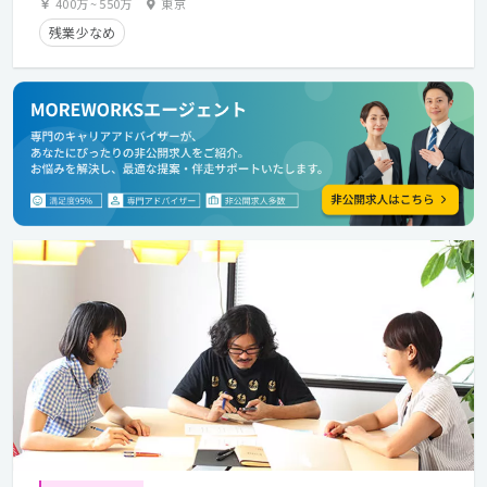
400万
~
550万
東京
残業少なめ