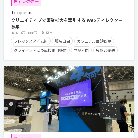
ディレクター
Torque Inc.
クリエイティブで事業拡大を牽引する Webディレクター
募集！
480万
~
800万
東京
フレックスタイム制
服装自由
カジュアル面談歓迎
クライアントとの直接取引多数
学歴不問
経験者優遇
第二新卒歓迎
実務未経験OK