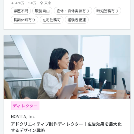
420万
~
750万
東京
学歴不問
服装自由
産休・育休実績有り
時短勤務有り
長期休暇有り
在宅勤務可
経験者優遇
ディレクター
NOVITA, Inc.
アドクリエィティブ制作ディレクター｜広告効果を最大化
するデザイン戦略