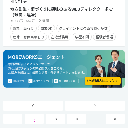
NINE Inc.
地方創生・街づくりに興味のあるWEBディレクター求む
（静岡・焼津）
400万
~
550万
静岡
残業手当有り
副業OK
クライアントとの直接取引多数
産休・育休実績有り
在宅勤務可
学歴不問
経験者優遇
1
3
4
…
8
2