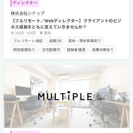
ディレクター
株式会社シナップ
【フルリモート／Webディレクター】クライアントのビジ
ネス成長をともに支えていきませんか？
350万
~
600万
東京
フルリモート相談
副業OK
産休・育休実績有り
時短勤務有り
在宅勤務可
経験者優遇
長期休暇有り
学歴不問
クライアントとの直接取引多数