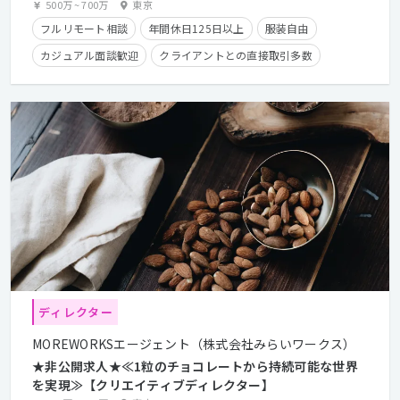
500万
~
700万
東京
フルリモート相談
年間休日125日以上
服装自由
カジュアル面談歓迎
クライアントとの直接取引多数
産休・育休実績有り
住宅手当有り
在宅勤務可
フレックスタイム制
学歴不問
経験者優遇
ディレクター
MOREWORKSエージェント（株式会社みらいワークス）
★非公開求人★≪1粒のチョコレートから持続可能な世界
を実現≫【クリエイティブディレクター】