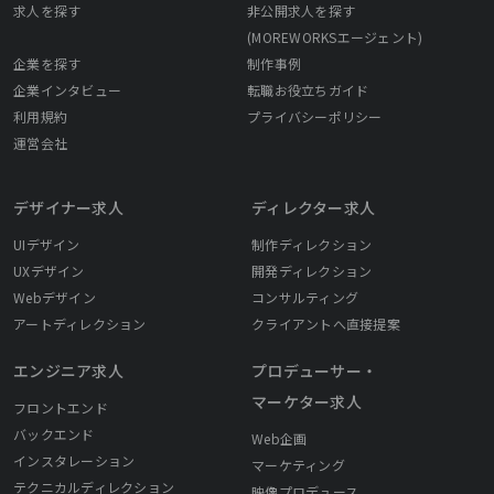
求人を探す
非公開求人を探す
(MOREWORKSエージェント)
企業を探す
制作事例
企業インタビュー
転職お役立ちガイド
利用規約
プライバシーポリシー
運営会社
デザイナー求人
ディレクター求人
UIデザイン
制作ディレクション
UXデザイン
開発ディレクション
Webデザイン
コンサルティング
アートディレクション
クライアントへ直接提案
エンジニア求人
プロデューサー・
マーケター求人
フロントエンド
バックエンド
Web企画
インスタレーション
マーケティング
テクニカルディレクション
映像プロデュース