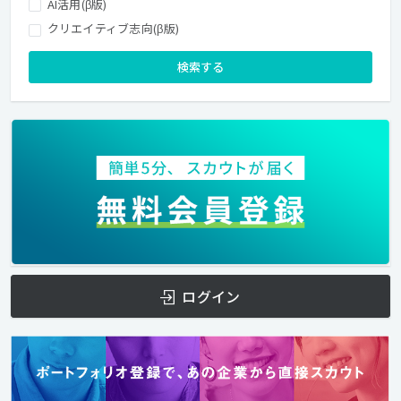
AI活用(β版)
クリエイティブ志向(β版)
検索する
ログイン