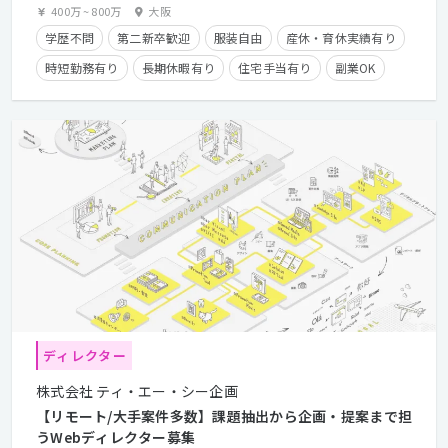
400万
~
800万
大阪
学歴不問
第二新卒歓迎
服装自由
産休・育休実績有り
時短勤務有り
長期休暇有り
住宅手当有り
副業OK
フレックスタイム制
経験者優遇
クライアントとの直接取引多数
ディレクター
株式会社 ティ・エー・シー企画
【リモート/大手案件多数】課題抽出から企画・提案まで担
うWebディレクター募集