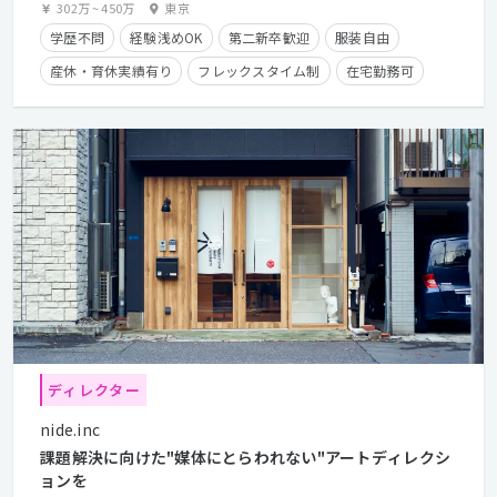
302万
~
450万
東京
学歴不問
経験浅めOK
第二新卒歓迎
服装自由
産休・育休実績有り
フレックスタイム制
在宅勤務可
経験者優遇
カジュアル面談歓迎
ディレクター
nide.inc
課題解決に向けた"媒体にとらわれない"アートディレクシ
ョンを