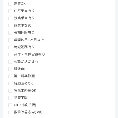
副業OK
住宅手当有り
残業手当有り
残業少なめ
長期休暇有り
年間休日125日以上
時短勤務有り
産休・育休実績有り
英語が活かせる
服装自由
第二新卒歓迎
経験浅めOK
実務未経験OK
学歴不問
UIUX志向(β版)
数値改善志向(β版)