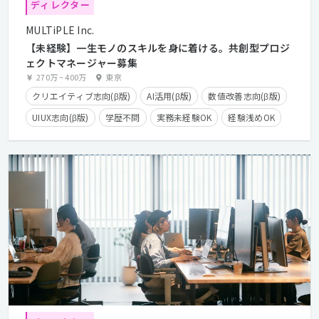
ディレクター
MULTiPLE Inc.
【未経験】一生モノのスキルを身に着ける。共創型プロジ
ェクトマネージャー募集
270万
~
400万
東京
クリエイティブ志向(β版)
AI活用(β版)
数値改善志向(β版)
UIUX志向(β版)
学歴不問
実務未経験OK
経験浅めOK
第二新卒歓迎
服装自由
残業少なめ
残業手当有り
住宅手当有り
副業OK
フレックスタイム制
在宅勤務可
経験者優遇
カジュアル面談歓迎
クライアントとの直接取引多数