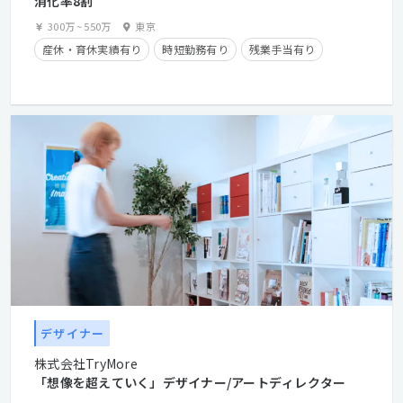
消化率8割
300万
~
550万
東京
産休・育休実績有り
時短勤務有り
残業手当有り
デザイナー
株式会社TryMore
「想像を超えていく」デザイナー/アートディレクター