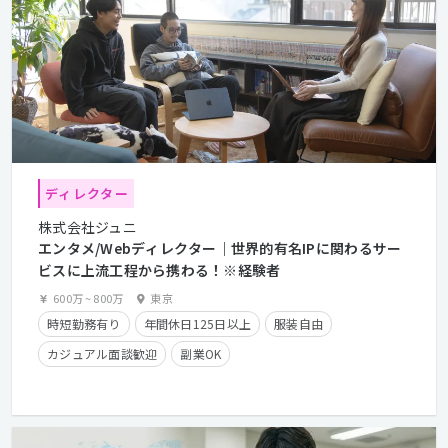
ディレクター
株式会社ジュニ
エンタメ/Webディレクター｜世界的有名IPに関わるサー
ビスに上流工程から携わる！※経験者
600万
~
800万
東京
時短勤務有り
年間休日125日以上
服装自由
カジュアル面談歓迎
副業OK
クライアントとの直接取引多数
産休・育休実績有り
長期休暇有り
残業手当有り
在宅勤務可
フレックスタイム制
学歴不問
経験者優遇