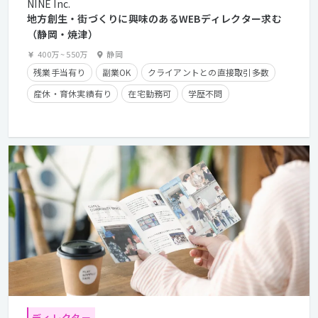
NINE Inc.
地方創生・街づくりに興味のあるWEBディレクター求む
（静岡・焼津）
400万
~
550万
静岡
残業手当有り
副業OK
クライアントとの直接取引多数
産休・育休実績有り
在宅勤務可
学歴不問
経験者優遇
ディレクター