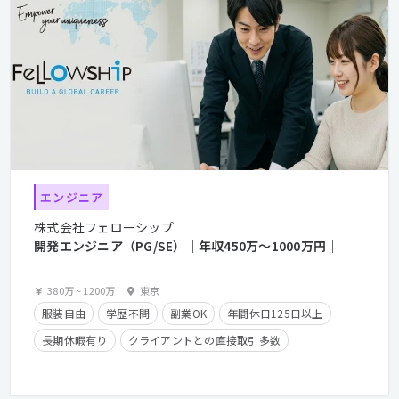
第二新卒歓迎
エンジニア
株式会社フェローシップ
開発エンジニア（PG/SE）｜年収450万〜1000万円｜
380万
~
1200万
東京
服装自由
学歴不問
副業OK
年間休日125日以上
長期休暇有り
クライアントとの直接取引多数
残業少なめ
経験者優遇
残業手当有り
在宅勤務可