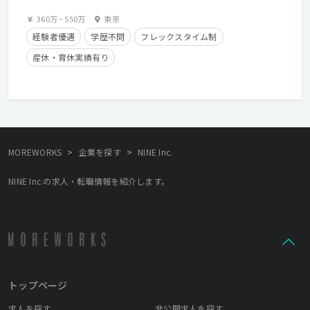
360万
~
550万
東京
経験者優遇
学歴不問
フレックスタイム制
産休・育休実績有り
>
>
MOREWORKS
企業を探す
NINE Inc.
NINE Inc.の求人・転職情報を紹介します。
トップページ
求人を探す
非公開求人を探す