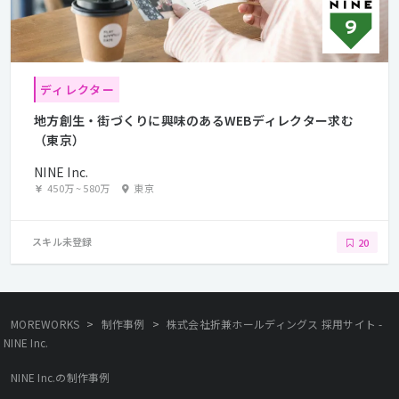
ディレクター
地方創生・街づくりに興味のあるWEBディレクター求む
（東京）
NINE Inc.
450万
~
580万
東京
スキル未登録
20
>
>
MOREWORKS
制作事例
株式会社折兼ホールディングス 採用サイト -
NINE Inc.
NINE Inc.の制作事例