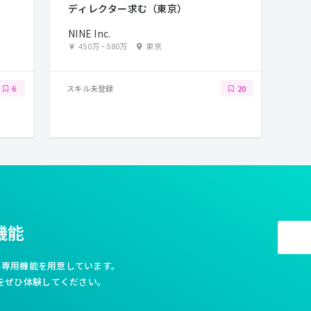
ディレクター求む（東京）
NINE Inc.
450万
~
580万
東京
スキル未登録
6
20
機能
利な専用機能を用意しています。
をぜひ体験してください。