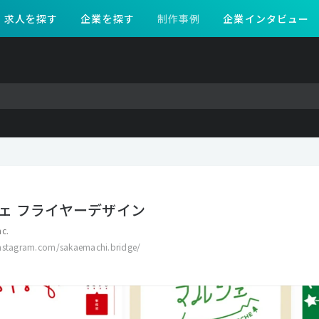
求人を探す
企業を探す
制作事例
企業インタビュー
ェ フライヤーデザイン
nc.
nstagram.com/sakaemachi.bridge/