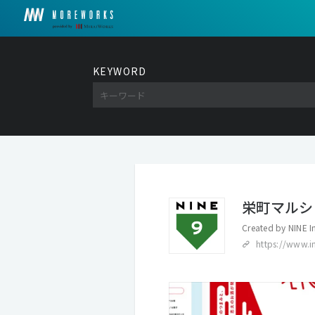
KEYWORD
栄町マルシ
Created by
NINE I
https://www.i