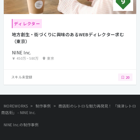
ディレクター
地方創生・街づくりに興味のあるWEBディレクター求む
（東京）
NINE Inc.
450万
~
580万
東京
スキル未登録
20
>
>
MOREWORKS
制作事例
商店街のレトロな魅力再発見！ 「焼津レトロ
商店街」 - NINE Inc.
NINE Inc.の制作事例