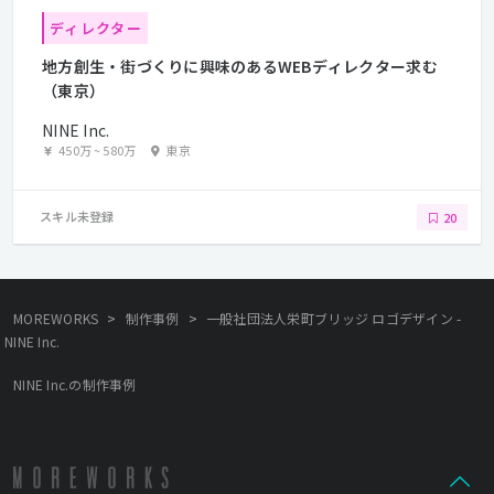
ディレクター
地方創生・街づくりに興味のあるWEBディレクター求む
（東京）
NINE Inc.
450万
~
580万
東京
スキル未登録
20
>
>
MOREWORKS
制作事例
一般社団法人栄町ブリッジ ロゴデザイン -
NINE Inc.
NINE Inc.の制作事例