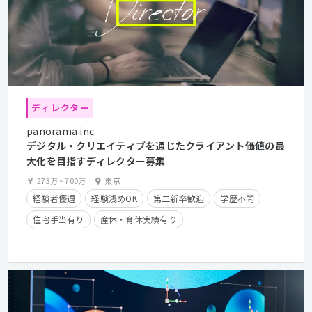
ディレクター
panorama inc
デジタル・クリエイティブを通じたクライアント価値の最
大化を目指すディレクター募集
273万
~
700万
東京
経験者優遇
経験浅めOK
第二新卒歓迎
学歴不問
住宅手当有り
産休・育休実績有り
クライアントとの直接取引多数