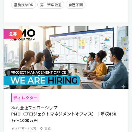
経験浅めOK
第二新卒歓迎
学歴不問
年間休日125日以上
残業少なめ
フレックスタイム制
在宅勤務可
クライアントとの直接取引多数
ディレクター
株式会社フェローシップ
PMO（プロジェクトマネジメントオフィス）｜年収450
万〜1000万円｜
350万
~
500万
東京