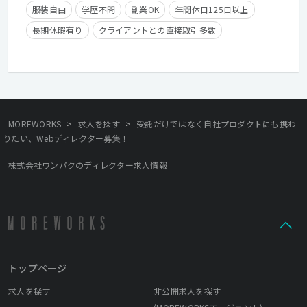
服装自由
学歴不問
副業OK
年間休日125日以上
長期休暇有り
クライアントとの直接取引多数
残業少なめ
経験者優遇
残業手当有り
在宅勤務可
>
>
MOREWORKS
求人を探す
受託だけではなく自社プロダクトにも携わ
りたい、Webディレクター募集！
株式会社ワンパクのディレクター求人情報
トップページ
求人を探す
非公開求人を探す