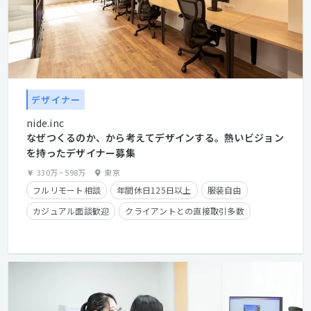
デザイナー
nide.inc
なぜつくるのか、から考えてデザインする。熱いビジョン
を持ったデザイナー募集
330万
~
598万
東京
フルリモート相談
年間休日125日以上
服装自由
カジュアル面談歓迎
クライアントとの直接取引多数
住宅手当有り
在宅勤務可
フレックスタイム制
学歴不問
経験者優遇