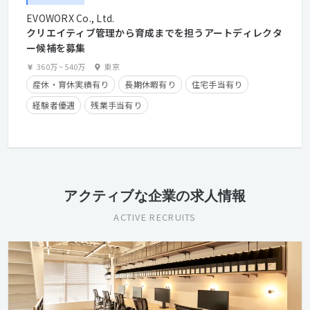
EVOWORX Co., Ltd.
クリエイティブ管理から育成までを担うアートディレクタ
ー候補を募集
360万
~
540万
東京
産休・育休実績有り
長期休暇有り
住宅手当有り
経験者優遇
残業手当有り
クライアントとの直接取引多数
アクティブな企業の求人情報
ACTIVE RECRUITS