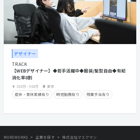
デザイナー
TRACK
【WEBデザイナー】◆若手活躍中◆服装/髪型自由◆有給
消化率8割
300万
~
550万
東京
産休・育休実績有り
時短勤務有り
残業手当有り
>
>
MOREWORKS
企業を探す
株式会社マスクマン