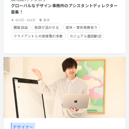
グローバルなデザイン事務所のアシスタントディレクター
募集！
450万
~
850万
東京
服装自由
英語が活かせる
産休・育休実績有り
クライアントとの直接取引多数
カジュアル面談歓迎
経験者優遇
残業手当有り
フレックスタイム制
在宅勤務可
デザイナー