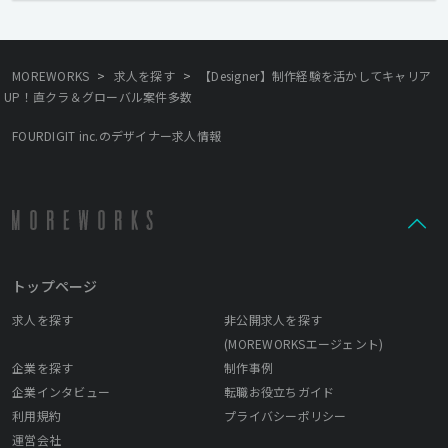
>
>
MOREWORKS
求人を探す
【Designer】制作経験を活かしてキャリア
UP！直クラ＆グローバル案件多数
FOURDIGIT inc.のデザイナー求人情報
トップページ
求人を探す
非公開求人を探す
(MOREWORKSエージェント)
企業を探す
制作事例
企業インタビュー
転職お役立ちガイド
利用規約
プライバシーポリシー
運営会社