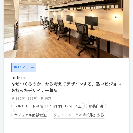
デザイナー
nide.inc
なぜつくるのか、から考えてデザインする。熱いビジョン
を持ったデザイナー募集
330万
~
598万
東京
フルリモート相談
年間休日125日以上
服装自由
カジュアル面談歓迎
クライアントとの直接取引多数
住宅手当有り
在宅勤務可
フレックスタイム制
学歴不問
経験者優遇