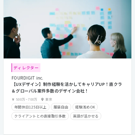
ディレクター
FOURDIGIT inc.
【UXデザイン】制作経験を活かしてキャリアUP！直クラ
＆グローバル案件多数のデザイン会社！
500万
~
700万
東京
年間休日125日以上
服装自由
経験浅めOK
クライアントとの直接取引多数
英語が活かせる
産休・育休実績有り
長期休暇有り
時短勤務有り
フレックスタイム制
学歴不問
経験者優遇