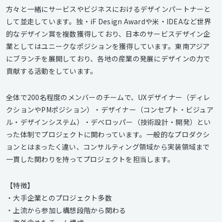
方々と一緒にサービスやビジネスにおけるデザインパートナーと
して並走しています。独・iF Design Awardや米・IDEAなど世界
的なデザイン賞を複数獲得しており、日本のサービスデザイン企
業としてはユニークなポジションを獲得しています。東南アジア
にブランチを展開しており、各地の産業の発展にデザインの力で
貢献する活動をしています。
全体で200名程度のメンバーのチームで、UXデザイナー（ディレ
クションやPMポジション）・デザイナー（コンセプト・ビジュア
ル・デザインシステム）・デベロッパー（技術設計・開発）とい
った体制でプロジェクトに関わっています。一般的なプロダクシ
ョンとはまったく違い、コンサルティング領域から実装領域まで
一貫した関わりを持ってプロジェクトを担当します。
【特徴】
・大手企業とのプロジェクト多数
・上流から参加し構想段階から関わる