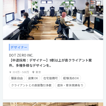
デザイナー
DOT ZERO INC.
【中途採用：デザイナー】9割以上が直クライアント案
件。多種多様なデザインを。
330万
~
500万
東京
服装自由
副業OK
在宅勤務可
経験浅めOK
クライアントとの直接取引多数
産休・育休実績有り
学歴不問
経験者優遇