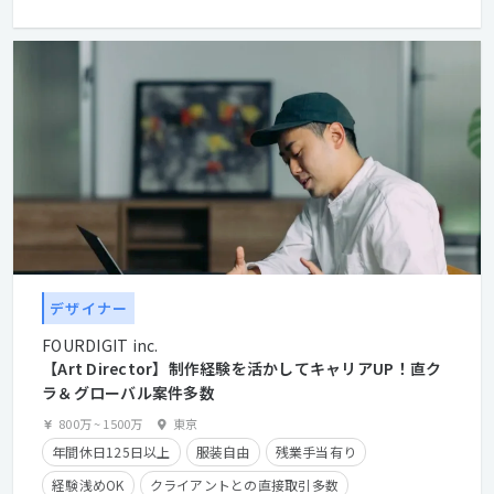
学歴不問
経験者優遇
第二新卒歓迎
フレックスタイム制
デザイナー
FOURDIGIT inc.
【Art Director】制作経験を活かしてキャリアUP！直ク
ラ＆グローバル案件多数
800万
~
1500万
東京
年間休日125日以上
服装自由
残業手当有り
経験浅めOK
クライアントとの直接取引多数