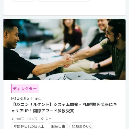
英語が活かせる
産休・育休実績有り
長期休暇有り
時短勤務有り
フレックスタイム制
学歴不問
経験者優遇
ディレクター
FOURDIGIT inc.
【UXコンサルタント】システム開発・PM経験を武器にキ
ャリアUP！国際アワード多数受賞
700万
~
1000万
東京
年間休日125日以上
服装自由
経験浅めOK