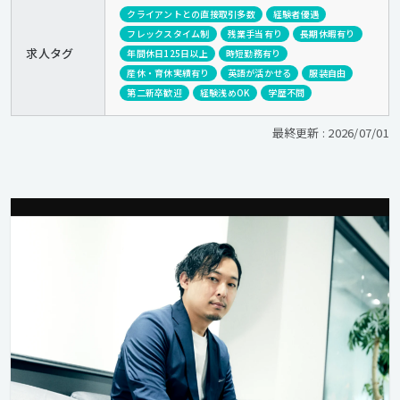
クライアントとの直接取引多数
経験者優遇
フレックスタイム制
残業手当有り
長期休暇有り
求人タグ
年間休日125日以上
時短勤務有り
産休・育休実績有り
英語が活かせる
服装自由
第二新卒歓迎
経験浅めOK
学歴不問
最終更新 : 2026/07/01