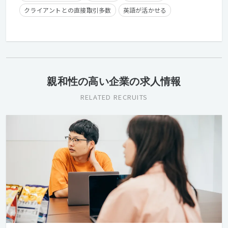
クライアントとの直接取引多数
英語が活かせる
産休・育休実績有り
長期休暇有り
時短勤務有り
学歴不問
経験者優遇
第二新卒歓迎
フレックスタイム制
親和性の高い企業の求人情報
RELATED RECRUITS