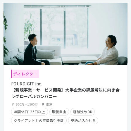
第二新卒歓迎
ディレクター
FOURDIGIT inc.
【新規事業・サービス開発】大手企業の課題解決に向き合
うグローバルカンパニー
800万
~
1500万
東京
年間休日125日以上
服装自由
経験浅めOK
クライアントとの直接取引多数
英語が活かせる
産休・育休実績有り
長期休暇有り
時短勤務有り