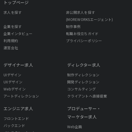
トップページ
求人を探す
非公開求人を探す
(MOREWORKSエージェント)
企業を探す
制作事例
企業インタビュー
転職お役立ちガイド
利用規約
プライバシーポリシー
運営会社
デザイナー求人
ディレクター求人
UIデザイン
制作ディレクション
UXデザイン
開発ディレクション
Webデザイン
コンサルティング
アートディレクション
クライアントへ直接提案
エンジニア求人
プロデューサー・
マーケター求人
フロントエンド
バックエンド
Web企画