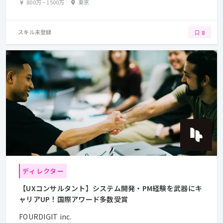
800万
~
1500万
東京
スキル未登録
8
ディレクター
【UXコンサルタント】システム開発・PM経験を武器にキ
ャリアUP！国際アワード多数受賞
FOURDIGIT inc.