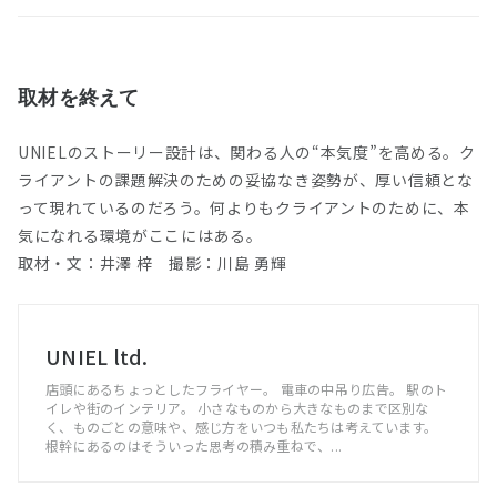
取材を終えて
UNIELのストーリー設計は、関わる人の“本気度”を高める。ク
ライアントの課題解決のための妥協なき姿勢が、厚い信頼とな
って現れているのだろう。何よりもクライアントのために、本
気になれる環境がここにはある。
取材・文：井澤 梓 撮影：川島 勇輝
UNIEL ltd.
店頭にあるちょっとしたフライヤー。 電車の中吊り広告。 駅のト
イレや街のインテリア。 小さなものから大きなものまで区別な
く、ものごとの意味や、感じ方をいつも私たちは考えています。
根幹にあるのはそういった思考の積み重ねで、...