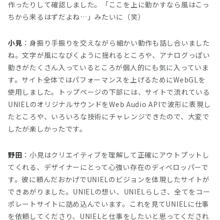
作ったりして確認しました。「ここを上に動かすなら風はこっ
ちから来るはずだよね…」みたいに（笑）
小見
：身振り手振りを交えながら細かい動作も話し合いました
ね。文字が風になびくように揺れるところや、アナログっぽい
動きがたくさん入っているところが個人的にも気に入っていま
す。サイト全体ではパフォーマンスを上げるためにWebGLを
使用しました。トップページの下部には、サイトで流れている
UNIELのオリジナルサウンドをWeb Audio APIで波形に表現し
たところや、いろいろな技術にチャレンジできたので、大変で
したが楽しかったです。
野田
：小見はクリエイティブを理解して正確にアウトプットし
てくれる、デザイナーにとって心強い存在のディベロッパーで
す。彼に頼んだおかげでUNIELのビジョンを体現したサイトが
できあがりました。UNIELの想い、UNIELらしさ、全てをコー
ポレートサイトに詰め込んでいます。これを見てUNIELに仕事
を依頼してくださり、UNIELと仕事をしたいと思ってくだされ