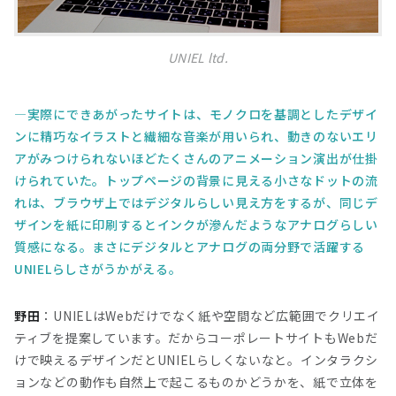
UNIEL ltd.
実際にできあがったサイトは、モノクロを基調としたデザイ
ンに精巧なイラストと繊細な音楽が用いられ、動きのないエリ
アがみつけられないほどたくさんのアニメーション演出が仕掛
けられていた。トップページの背景に見える小さなドットの流
れは、ブラウザ上ではデジタルらしい見え方をするが、同じデ
ザインを紙に印刷するとインクが滲んだようなアナログらしい
質感になる。まさにデジタルとアナログの両分野で活躍する
UNIELらしさがうかがえる。
野田
：UNIELはWebだけでなく紙や空間など広範囲でクリエイ
ティブを提案しています。だからコーポレートサイトもWebだ
けで映えるデザインだとUNIELらしくないなと。インタラクシ
ョンなどの動作も自然上で起こるものかどうかを、紙で立体を