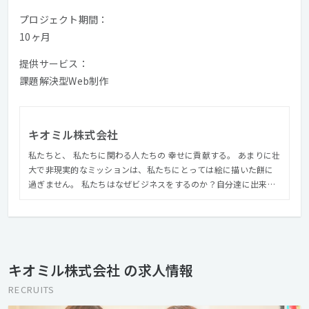
プロジェクト期間：
10ヶ月
提供サービス：
課題解決型Web制作
キオミル株式会社
私たちと、 私たちに関わる人たちの 幸せに貢献する。 あまりに壮
大で非現実的なミッションは、私たちにとっては絵に描いた餅に
過ぎません。 私たちはなぜビジネスをするのか？自分達に出来る
ことは何なのか？ 背伸びはせずに自問自答を繰り返した結果、私
たちは「私たちと、私たちに関わる人を幸せにする」という結論
にたどり着きました。 文字だけ見ればとても簡単なミッションに
見えます。 ですが、これは決して簡単なミッションではありませ
ん。 私たちと関わる人とはすなわち、私たち自身、顧客、パート
キオミル株式会社 の求人情報
ナー、そしてその先の人や組織を指します。 これらの人々全てを
幸せにするということは並大抵な努力では実現できません。 私た
RECRUITS
ちは自らのビジネスを通じて、私たちに関わる全ての人を幸せに