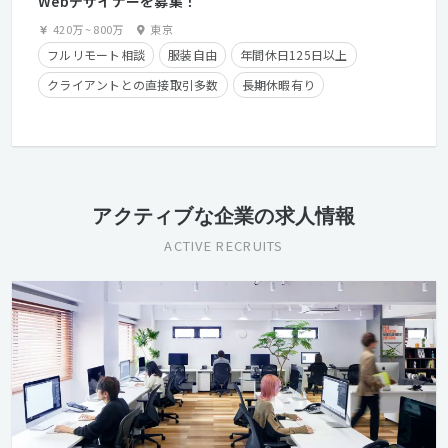
Webデザイナーを募集！
420万
~
800万
東京
フルリモート相談
服装自由
年間休日125日以上
クライアントとの直接取引多数
長期休暇有り
在宅勤務可
学歴不問
経験者優遇
アクティブな企業の求人情報
ACTIVE RECRUITS