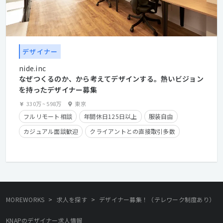
デザイナー
nide.inc
なぜつくるのか、から考えてデザインする。熱いビジョン
を持ったデザイナー募集
330万
~
598万
東京
フルリモート相談
年間休日125日以上
服装自由
カジュアル面談歓迎
クライアントとの直接取引多数
住宅手当有り
在宅勤務可
フレックスタイム制
学歴不問
経験者優遇
>
>
MOREWORKS
求人を探す
デザイナー募集！（テレワーク制度あり）
KNAPのデザイナー求人情報