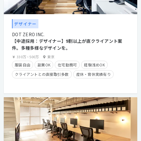
デザイナー
DOT ZERO INC.
【中途採用：デザイナー】9割以上が直クライアント案
件。多種多様なデザインを。
330万
~
500万
東京
服装自由
副業OK
在宅勤務可
経験浅めOK
クライアントとの直接取引多数
産休・育休実績有り
学歴不問
経験者優遇