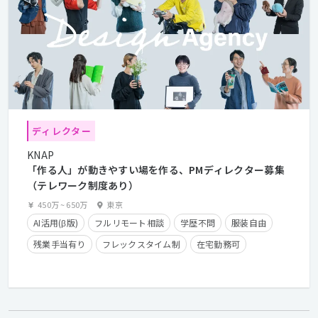
ディレクター
KNAP
「作る人」が動きやすい場を作る、PMディレクター募集
（テレワーク制度あり）
450万
~
650万
東京
AI活用(β版)
フルリモート相談
学歴不問
服装自由
残業手当有り
フレックスタイム制
在宅勤務可
経験者優遇
カジュアル面談歓迎
クライアントとの直接取引多数