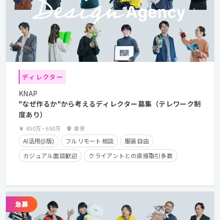
ディレクター
KNAP
"なぜ作るか"から考えるディレクター募集（テレワーク制
度あり）
450万
~
650万
東京
AI活用(β版)
フルリモート相談
服装自由
カジュアル面談歓迎
クライアントとの直接取引多数
残業手当有り
学歴不問
経験者優遇
フレックスタイム制
在宅勤務可