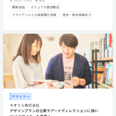
300万
~
350万
東京
服装自由
カジュアル面談歓迎
クライアントとの直接取引多数
産休・育休実績有り
残業手当有り
時短勤務有り
在宅勤務可
経験者優遇
デザイナー
キオミル株式会社
デザインプランの立案やアートディレクションに強い