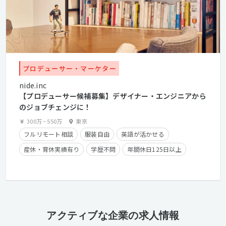
プロデューサー・マーケター
nide.inc
【プロデューサー候補募集】デザイナー・エンジニアから
のジョブチェンジに！
300万
~
550万
東京
フルリモート相談
服装自由
英語が活かせる
産休・育休実績有り
学歴不問
年間休日125日以上
クライアントとの直接取引多数
カジュアル面談歓迎
第二新卒歓迎
経験者優遇
フレックスタイム制
経験浅めOK
在宅勤務可
アクティブな企業の求人情報