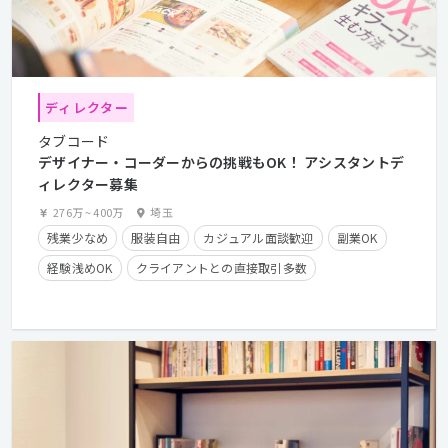
ディレクター
タブコード
デザイナー・コーダーからの挑戦もOK！ アシスタントデ
ィレクター募集
276万
~
400万
埼玉
残業少なめ
服装自由
カジュアル面談歓迎
副業OK
経験浅めOK
クライアントとの直接取引多数
英語が活かせる
残業手当有り
学歴不問
経験者優遇
第二新卒歓迎
実務未経験OK