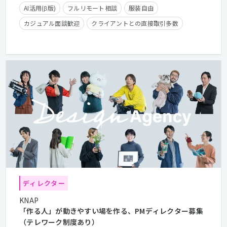
AI活用(β版)
フルリモート相談
服装自由
カジュアル面談歓迎
クライアントとの直接取引多数
残業手当有り
学歴不問
経験者優遇
フレックスタイム制
在宅勤務可
ディレクター
KNAP
「作る人」が動きやすい場を作る、PMディレクター募集
（テレワーク制度あり）