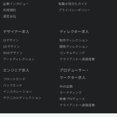
企業インタビュー
転職お役立ちガイド
利用規約
プライバシーポリシー
運営会社
デザイナー求人
ディレクター求人
UIデザイン
制作ディレクション
UXデザイン
開発ディレクション
Webデザイン
コンサルティング
アートディレクション
クライアントへ直接提案
エンジニア求人
プロデューサー・
マーケター求人
フロントエンド
バックエンド
Web企画
インスタレーション
マーケティング
テクニカルディレクション
映像プロデュース
クライアントへ直接提案