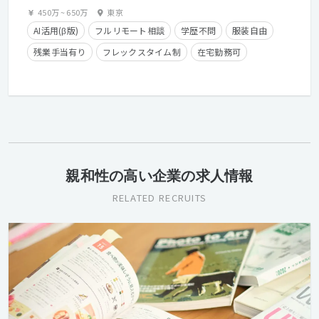
450万
~
650万
東京
AI活用(β版)
フルリモート相談
学歴不問
服装自由
残業手当有り
フレックスタイム制
在宅勤務可
経験者優遇
カジュアル面談歓迎
クライアントとの直接取引多数
親和性の高い企業の求人情報
RELATED RECRUITS