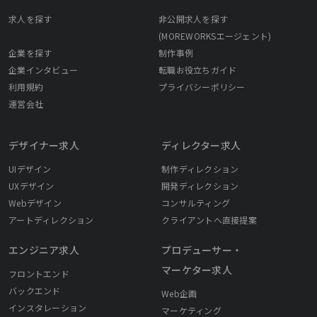
求人を探す
非公開求人を探す
(MOREWORKSエージェント)
企業を探す
制作事例
企業インタビュー
転職お役立ちガイド
利用規約
プライバシーポリシー
運営会社
デザイナー求人
ディレクター求人
UIデザイン
制作ディレクション
UXデザイン
開発ディレクション
Webデザイン
コンサルティング
アートディレクション
クライアントへ直接提案
エンジニア求人
プロデューサー・
マーケター求人
フロントエンド
バックエンド
Web企画
インスタレーション
マーケティング