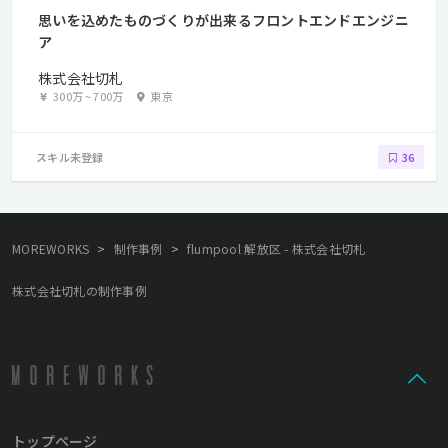
思いを込めたものづくりが出来るフロントエンドエンジニ
ア
株式会社切札
300万
~
700万
東京
スキル未登録
36
>
>
MOREWORKS
制作事例
flumpool 解放区 - 株式会社切札
株式会社切札の制作事例
トップページ