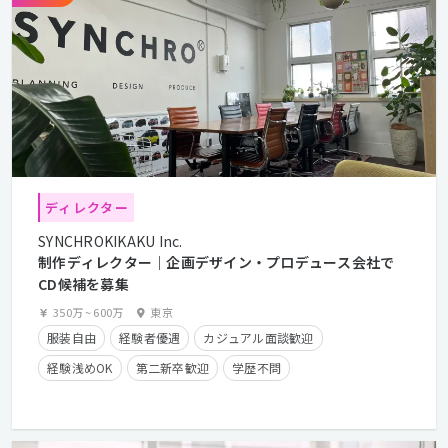
ディレクター
SYNCHROKIKAKU Inc.
制作ディレクター｜企画デザイン・プロデュース会社で
CD候補を募集
350万
~
600万
東京
服装自由
経験者優遇
カジュアル面談歓迎
経験浅めOK
第二新卒歓迎
学歴不問
年間休日125日以上
残業少なめ
フレックスタイム制
在宅勤務可
クライアントとの直接取引多数