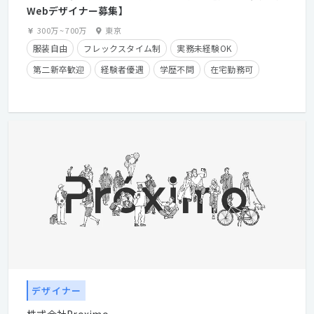
Webデザイナー募集】
300万
~
700万
東京
服装自由
フレックスタイム制
実務未経験OK
第二新卒歓迎
経験者優遇
学歴不問
在宅勤務可
残業手当有り
長期休暇有り
産休・育休実績有り
クライアントとの直接取引多数
経験浅めOK
デザイナー
株式会社Proximo