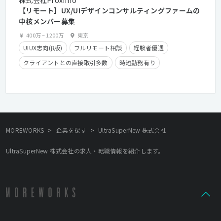
【リモート】UX/UIデザインコンサルティングファームの
中核メンバー募集
400万
~
1200万
東京
UIUX志向(β版)
フルリモート相談
経験者優遇
クライアントとの直接取引多数
時短勤務有り
残業少なめ
在宅勤務可
>
>
MOREWORKS
企業を探す
UltraSuperNew 株式会社
UltraSuperNew 株式会社の求人・転職情報を紹介します。