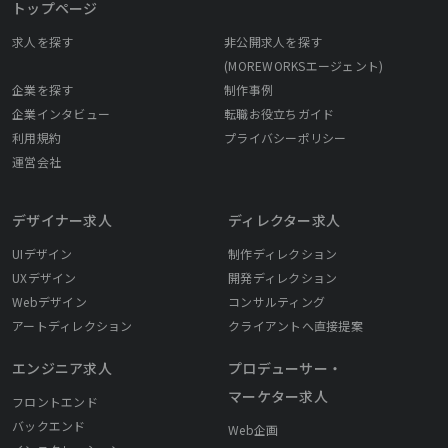
トップページ
求人を探す
非公開求人を探す
(MOREWORKSエージェント)
企業を探す
制作事例
企業インタビュー
転職お役立ちガイド
利用規約
プライバシーポリシー
運営会社
デザイナー求人
ディレクター求人
UIデザイン
制作ディレクション
UXデザイン
開発ディレクション
Webデザイン
コンサルティング
アートディレクション
クライアントへ直接提案
エンジニア求人
プロデューサー・
マーケター求人
フロントエンド
バックエンド
Web企画