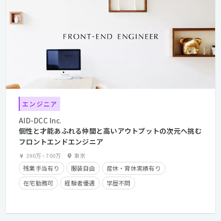
エンジニア
AID-DCC Inc.
個性と才能あふれる仲間と高いアウトプットの次元へ挑む
フロントエンドエンジニア
390万
~
700万
東京
残業手当有り
服装自由
産休・育休実績有り
在宅勤務可
経験者優遇
学歴不問
クライアントとの直接取引多数