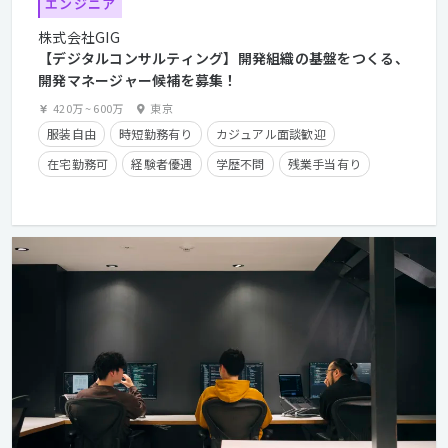
エンジニア
株式会社GIG
【デジタルコンサルティング】開発組織の基盤をつくる、
開発マネージャー候補を募集！
420万
~
600万
東京
服装自由
時短勤務有り
カジュアル面談歓迎
在宅勤務可
経験者優遇
学歴不問
残業手当有り
住宅手当有り
長期休暇有り
産休・育休実績有り
クライアントとの直接取引多数
副業OK