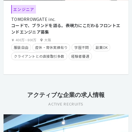
エンジニア
TOMORROWGATE inc.
コードで、ブランドを語る。――表現力にこだわるフロントエ
ンドエンジニア募集
400万
~
800万
大阪
服装自由
産休・育休実績有り
学歴不問
副業OK
クライアントとの直接取引多数
経験者優遇
住宅手当有り
フレックスタイム制
アクティブな企業の求人情報
ACTIVE RECRUITS