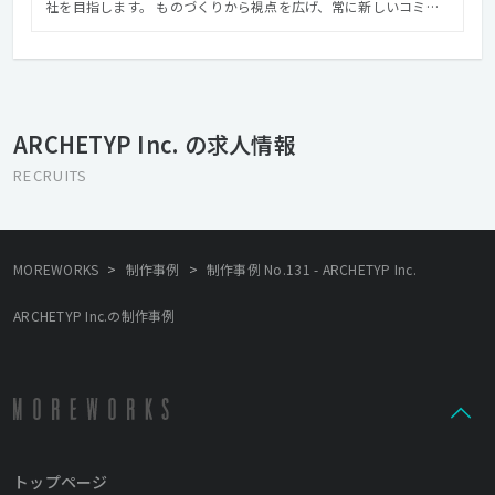
社を目指します。 ものづくりから視点を広げ、常に新しいコミュ
ニケーションの形を模索し続けることに より、クオリティの高い
本当の意味での「いいものづくり」を心がけます。 【VISION >>
クリエイティブで、世界をよくする】 インターネットのある暮ら
しは、とても早いスピードで変化しています。 その未来をデザイ
ンし、世の中を裕福にし、 価値を提供することがARCHETYPの使
ARCHETYP Inc. の求人情報
命です。 変化を楽しみ、チャレンジしながら、 制作工程からアウ
トプットまで責任を持って、 消費者、クライアントとより良き未
RECRUITS
来を創造していきます。
>
>
MOREWORKS
制作事例
制作事例 No.131 - ARCHETYP Inc.
ARCHETYP Inc.の制作事例
トップページ