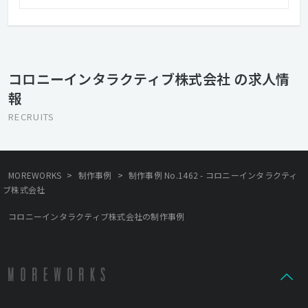
トとやり取りを行います。クライアントからのリクエストを待つ
だけではなく積極的に提案も行い、クライアントの希望を実現し
ていきます。 クライアントはファッション、インテリア、ライフ
スタイル系のナショナルクライアントが多く、使いやすく、見た
目にも美しく…と常に高いクオリティを求められます。 そんな中
コロニーインタラクティブ株式会社 の求人情
で私たちは、デザインやテクノロジーを最大限に使い「心地よ
報
く、毎日見たくなるサイト」を実現しています。 会社は自主性の
高いメンバーが多い環境です。 ナレッジを共有しチームで仕事を
RECRUITS
する意味を理解して、業務範囲を自分で決めずに様々な部分でプ
ロジェクトや会社に貢献しようとする姿勢の方を歓迎します。
>
>
MOREWORKS
制作事例
制作事例 No.1462 - コロニーインタラクティ
ブ株式会社
コロニーインタラクティブ株式会社の制作事例