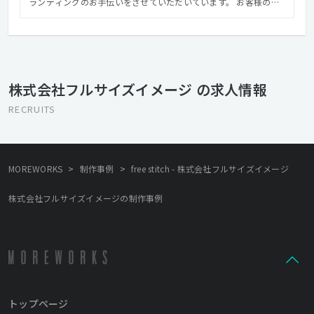
ランディングのお手伝いをさせていただいています。 お客様の商
品や企業イメージを最大限アピールできるよう日々奮闘し、 流行
を追うばかりではなく本質的なWEBサイトをつくることを目指し
ています。 また、自分たちでもプロジェクトを立ち上げるなど常
に新しいことを模索し、成長し続けている会社です。 自社事業で
ある書店「BOOK AND SONS」やハウススタジオ事業など 新しい
株式会社フルサイズイメージ の求人情報
事業も手がけておりますので、新しいことに貪欲で好奇心旺盛な
人をお待ちしております。
RECRUITS
>
>
MOREWORKS
制作事例
free stitch - 株式会社フルサイズイメージ
株式会社フルサイズイメージの制作事例
トップページ