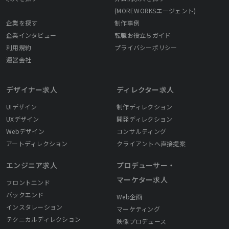
(MOREWORKSエージェント)
企業を探す
制作事例
企業インタビュー
転職お役立ちガイド
利用規約
プライバシーポリシー
運営会社
デザイナー求人
ディレクター求人
UIデザイン
制作ディレクション
UXデザイン
開発ディレクション
Webデザイン
コンサルティング
アートディレクション
クライアントへ直接提案
エンジニア求人
プロデューサー・
マーケター求人
フロントエンド
バックエンド
Web企画
インスタレーション
マーケティング
テクニカルディレクション
映像プロデュース