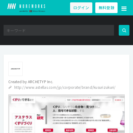
ログイン
無料登録
Created by
ARCHETYP Inc.
http://www.astellas.com/jp/corporate/brand/kusurizukuri/