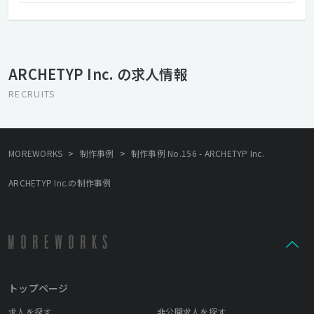
ニケーションの形を模索し続けることに より、クオリティの高い
本当の意味での「いいものづくり」を心がけます。 【VISION >>
クリエイティブで、世界をよくする】 インターネットのある暮ら
しは、とても早いスピードで変化しています。 その未来をデザイ
ンし、世の中を裕福にし、 価値を提供することがARCHETYPの使
ARCHETYP Inc. の求人情報
命です。 変化を楽しみ、チャレンジしながら、 制作工程からアウ
トプットまで責任を持って、 消費者、クライアントとより良き未
RECRUITS
来を創造していきます。
>
>
MOREWORKS
制作事例
制作事例 No.156 - ARCHETYP Inc.
ARCHETYP Inc.の制作事例
トップページ
求人を探す
非公開求人を探す