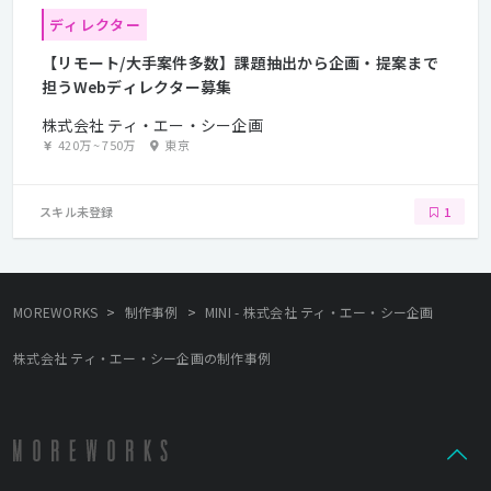
ディレクター
【リモート/大手案件多数】課題抽出から企画・提案まで
担うWebディレクター募集
株式会社 ティ・エー・シー企画
420万
~
750万
東京
スキル未登録
1
>
>
MOREWORKS
制作事例
MINI - 株式会社 ティ・エー・シー企画
株式会社 ティ・エー・シー企画の制作事例